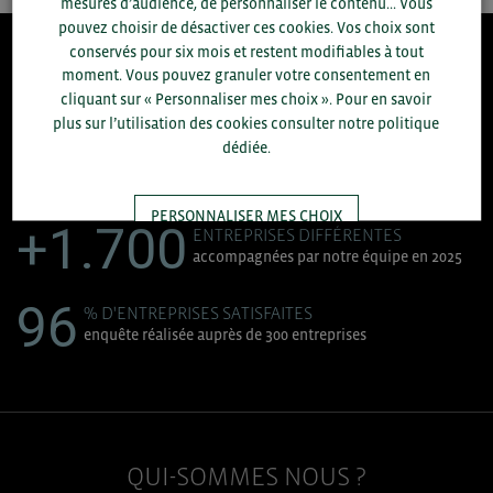
mesures d’audience, de personnaliser le contenu... Vous
pouvez choisir de désactiver ces cookies. Vos choix sont
conservés pour six mois et restent modifiables à tout
8.300
moment. Vous pouvez granuler votre consentement en
cliquant sur « Personnaliser mes choix ». Pour en savoir
plus sur l’utilisation des cookies consulter notre politique
ACCOMPAGNEMENTS RÉALISÉS EN 2025
dédiée.
développement commercial, conseils réglementaires, réunions
d'information....
PERSONNALISER MES CHOIX
+1.700
ENTREPRISES DIFFÉRENTES
accompagnées par notre équipe en 2025
TOUT ACCEPTER
96
% D'ENTREPRISES SATISFAITES
enquête réalisée auprès de 300 entreprises
QUI-SOMMES NOUS ?