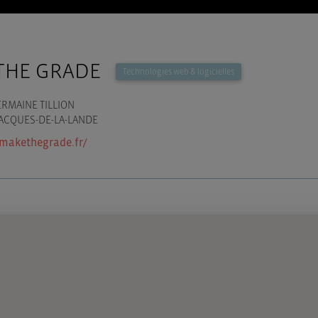
THE GRADE
Technologies web & logicielles
RMAINE TILLION
JACQUES-DE-LA-LANDE
makethegrade.fr/