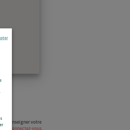
epter
e
r
us
i de renseigner votre
er
ur
ou connectez-vous.