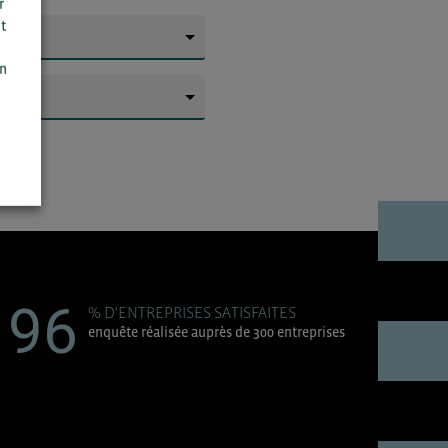
r
t
n
▼
on
▼
96
% D'ENTREPRISES SATISFAITES
enquête réalisée auprès de 300 entreprises