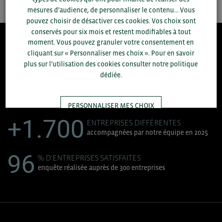
mesures d’audience, de personnaliser le contenu... Vous
pouvez choisir de désactiver ces cookies. Vos choix sont
conservés pour six mois et restent modifiables à tout
moment. Vous pouvez granuler votre consentement en
8.300
cliquant sur « Personnaliser mes choix ». Pour en savoir
plus sur l’utilisation des cookies consulter notre politique
dédiée.
ACCOMPAGNEMENTS RÉALISÉS EN 2025
développement commercial, conseils réglementaires, réunions
d'information....
PERSONNALISER MES CHOIX
+1.700
ENTREPRISES DIFFÉRENTES
accompagnées par notre équipe en 2025
TOUT ACCEPTER
96
% D'ENTREPRISES SATISFAITES
enquête réalisée auprès de 300 entreprises