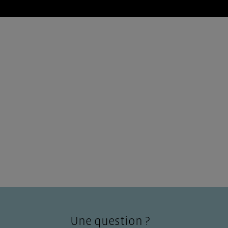
KERLYS
Fruits & légumes
Produits en conserve
LIEU DIT KERLANN
56550 LOCOAL MENDON
Une question ?