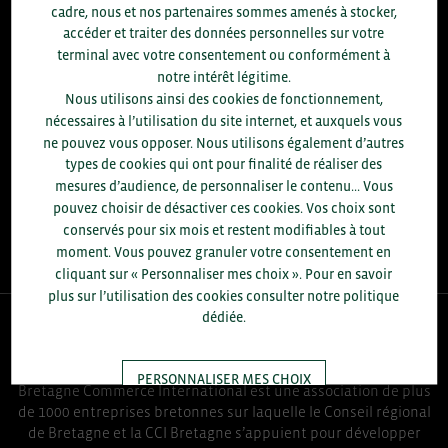
8.300
cadre, nous et nos partenaires sommes amenés à stocker,
accéder et traiter des données personnelles sur votre
ACCOMPAGNEMENTS RÉALISÉS EN 2025
terminal avec votre consentement ou conformément à
développement commercial, conseils réglementaires, réunions
notre intérêt légitime.
d'information....
Nous utilisons ainsi des cookies de fonctionnement,
nécessaires à l’utilisation du site internet, et auxquels vous
+1.700
ENTREPRISES DIFFÉRENTES
ne pouvez vous opposer. Nous utilisons également d’autres
accompagnées par notre équipe en 2025
types de cookies qui ont pour finalité de réaliser des
mesures d’audience, de personnaliser le contenu... Vous
96
% D'ENTREPRISES SATISFAITES
pouvez choisir de désactiver ces cookies. Vos choix sont
enquête réalisée auprès de 300 entreprises
conservés pour six mois et restent modifiables à tout
moment. Vous pouvez granuler votre consentement en
cliquant sur « Personnaliser mes choix ». Pour en savoir
plus sur l’utilisation des cookies consulter notre politique
dédiée.
QUI-SOMMES NOUS ?
PERSONNALISER MES CHOIX
Bretagne Commerce International est une association de plus
de 1000 entreprises bretonnes sur laquelle le Conseil régional
de Bretagne et la CCI Bretagne s’appuient pour développer
TOUT ACCEPTER