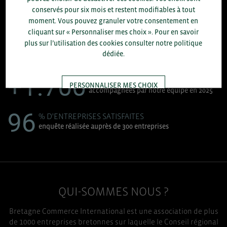
8.300
conservés pour six mois et restent modifiables à tout
moment. Vous pouvez granuler votre consentement en
cliquant sur « Personnaliser mes choix ». Pour en savoir
ACCOMPAGNEMENTS RÉALISÉS EN 2025
plus sur l’utilisation des cookies consulter notre politique
développement commercial, conseils réglementaires, réunions
dédiée.
d'information....
+1.700
ENTREPRISES DIFFÉRENTES
PERSONNALISER MES CHOIX
accompagnées par notre équipe en 2025
96
% D'ENTREPRISES SATISFAITES
TOUT ACCEPTER
enquête réalisée auprès de 300 entreprises
QUI-SOMMES NOUS ?
Bretagne Commerce International est une association de plus
de 1000 entreprises bretonnes sur laquelle le Conseil régional