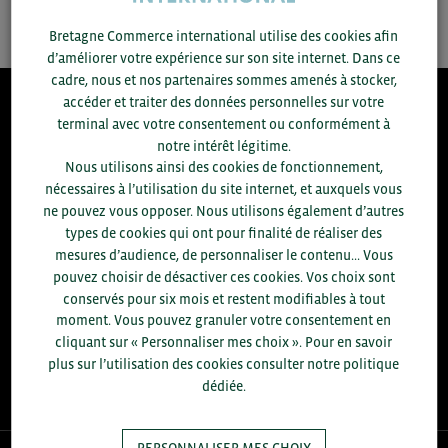
SAUVEGARDER
Bretagne Commerce international utilise des cookies afin
d’améliorer votre expérience sur son site internet. Dans ce
cadre, nous et nos partenaires sommes amenés à stocker,
accéder et traiter des données personnelles sur votre
8.300
terminal avec votre consentement ou conformément à
notre intérêt légitime.
Nous utilisons ainsi des cookies de fonctionnement,
ACCOMPAGNEMENTS RÉALISÉS EN 2025
nécessaires à l’utilisation du site internet, et auxquels vous
développement commercial, conseils réglementaires, réunions
ne pouvez vous opposer. Nous utilisons également d’autres
d'information....
types de cookies qui ont pour finalité de réaliser des
mesures d’audience, de personnaliser le contenu... Vous
+1.700
ENTREPRISES DIFFÉRENTES
pouvez choisir de désactiver ces cookies. Vos choix sont
accompagnées par notre équipe en 2025
conservés pour six mois et restent modifiables à tout
moment. Vous pouvez granuler votre consentement en
96
% D'ENTREPRISES SATISFAITES
cliquant sur « Personnaliser mes choix ». Pour en savoir
enquête réalisée auprès de 300 entreprises
plus sur l’utilisation des cookies consulter notre politique
dédiée.
PERSONNALISER MES CHOIX