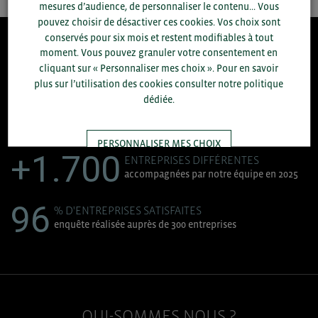
mesures d’audience, de personnaliser le contenu... Vous
pouvez choisir de désactiver ces cookies. Vos choix sont
conservés pour six mois et restent modifiables à tout
moment. Vous pouvez granuler votre consentement en
8.300
cliquant sur « Personnaliser mes choix ». Pour en savoir
plus sur l’utilisation des cookies consulter notre politique
ACCOMPAGNEMENTS RÉALISÉS EN 2025
dédiée.
développement commercial, conseils réglementaires, réunions
d'information....
PERSONNALISER MES CHOIX
+1.700
ENTREPRISES DIFFÉRENTES
accompagnées par notre équipe en 2025
TOUT ACCEPTER
96
% D'ENTREPRISES SATISFAITES
enquête réalisée auprès de 300 entreprises
QUI-SOMMES NOUS ?