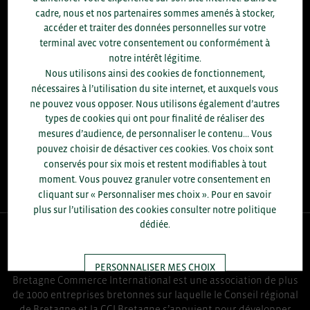
8.300
cadre, nous et nos partenaires sommes amenés à stocker,
accéder et traiter des données personnelles sur votre
ACCOMPAGNEMENTS RÉALISÉS EN 2025
terminal avec votre consentement ou conformément à
développement commercial, conseils réglementaires, réunions
notre intérêt légitime.
d'information....
Nous utilisons ainsi des cookies de fonctionnement,
nécessaires à l’utilisation du site internet, et auxquels vous
+1.700
ENTREPRISES DIFFÉRENTES
ne pouvez vous opposer. Nous utilisons également d’autres
accompagnées par notre équipe en 2025
types de cookies qui ont pour finalité de réaliser des
mesures d’audience, de personnaliser le contenu... Vous
96
pouvez choisir de désactiver ces cookies. Vos choix sont
% D'ENTREPRISES SATISFAITES
conservés pour six mois et restent modifiables à tout
enquête réalisée auprès de 300 entreprises
moment. Vous pouvez granuler votre consentement en
cliquant sur « Personnaliser mes choix ». Pour en savoir
plus sur l’utilisation des cookies consulter notre politique
dédiée.
QUI-SOMMES NOUS ?
PERSONNALISER MES CHOIX
Bretagne Commerce International est une association de plus
de 1000 entreprises bretonnes sur laquelle le Conseil régional
de Bretagne et la CCI Bretagne s’appuient pour développer
TOUT ACCEPTER