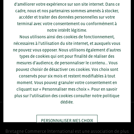
d’améliorer votre expérience sur son site internet. Dans ce
8.300
cadre, nous et nos partenaires sommes amenés à stocker,
accéder et traiter des données personnelles sur votre
terminal avec votre consentement ou conformément à
ACCOMPAGNEMENTS RÉALISÉS EN 2025
notre intérêt légitime.
développement commercial, conseils réglementaires, réunions
Nous utilisons ainsi des cookies de fonctionnement,
d'information....
nécessaires à l’utilisation du site internet, et auxquels vous
ne pouvez vous opposer. Nous utilisons également d’autres
+1.700
ENTREPRISES DIFFÉRENTES
types de cookies qui ont pour finalité de réaliser des
accompagnées par notre équipe en 2025
mesures d’audience, de personnaliser le contenu... Vous
pouvez choisir de désactiver ces cookies. Vos choix sont
96
% D'ENTREPRISES SATISFAITES
conservés pour six mois et restent modifiables à tout
enquête réalisée auprès de 300 entreprises
moment. Vous pouvez granuler votre consentement en
cliquant sur « Personnaliser mes choix ». Pour en savoir
plus sur l’utilisation des cookies consulter notre politique
dédiée.
QUI-SOMMES NOUS ?
PERSONNALISER MES CHOIX
Bretagne Commerce International est une association de plus