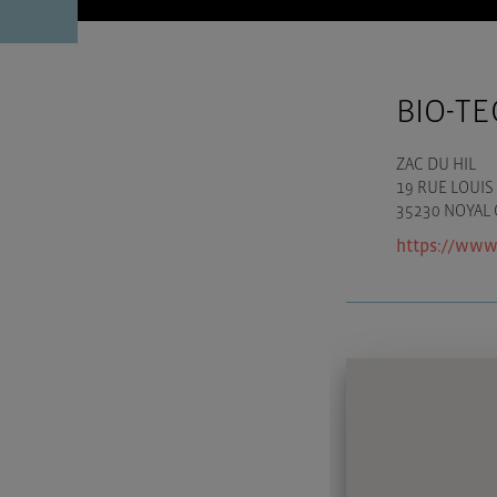
BIO-T
ZAC DU HIL
19 RUE LOUI
35230 NOYAL 
https://www