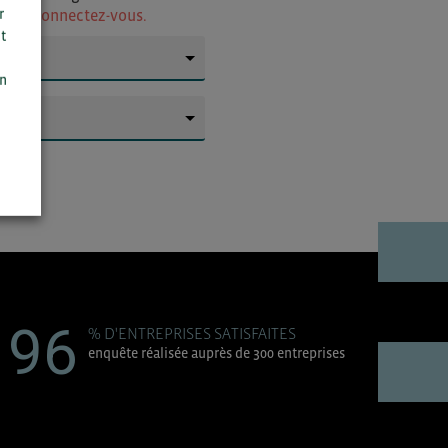
r
ur
ou connectez-vous.
t
n
▼
on
▼
96
% D'ENTREPRISES SATISFAITES
enquête réalisée auprès de 300 entreprises