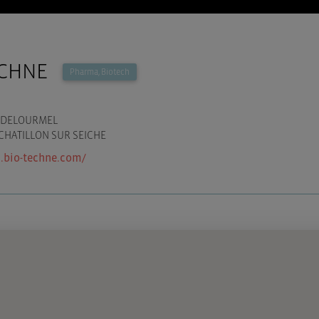
ECHNE
Pharma, Biotech
S DELOURMEL
CHATILLON SUR SEICHE
.bio-techne.com/