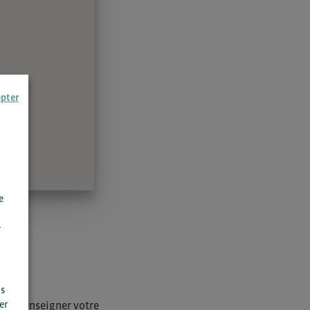
epter
e
r
us
i de renseigner votre
er