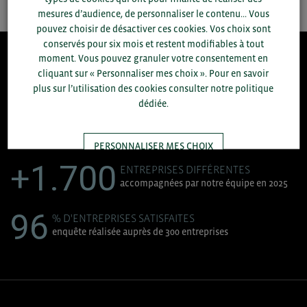
mesures d’audience, de personnaliser le contenu... Vous
pouvez choisir de désactiver ces cookies. Vos choix sont
conservés pour six mois et restent modifiables à tout
moment. Vous pouvez granuler votre consentement en
8.300
cliquant sur « Personnaliser mes choix ». Pour en savoir
plus sur l’utilisation des cookies consulter notre politique
dédiée.
ACCOMPAGNEMENTS RÉALISÉS EN 2025
développement commercial, conseils réglementaires, réunions
d'information....
PERSONNALISER MES CHOIX
+1.700
ENTREPRISES DIFFÉRENTES
accompagnées par notre équipe en 2025
TOUT ACCEPTER
96
% D'ENTREPRISES SATISFAITES
enquête réalisée auprès de 300 entreprises