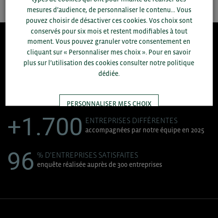
mesures d’audience, de personnaliser le contenu... Vous
pouvez choisir de désactiver ces cookies. Vos choix sont
conservés pour six mois et restent modifiables à tout
moment. Vous pouvez granuler votre consentement en
8.300
cliquant sur « Personnaliser mes choix ». Pour en savoir
plus sur l’utilisation des cookies consulter notre politique
dédiée.
ACCOMPAGNEMENTS RÉALISÉS EN 2025
développement commercial, conseils réglementaires, réunions
d'information....
PERSONNALISER MES CHOIX
+1.700
ENTREPRISES DIFFÉRENTES
accompagnées par notre équipe en 2025
TOUT ACCEPTER
96
% D'ENTREPRISES SATISFAITES
enquête réalisée auprès de 300 entreprises