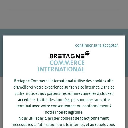
continuer sans accepter
Une question ?
VOS CONTACTS
Bretagne Commerce international utilise des cookies afin
d’améliorer votre expérience sur son site internet. Dans ce
Pour voir les contacts, merci de renseigner votre
cadre, nous et nos partenaires sommes amenés à stocker,
département et votre secteur
ou connectez-vous.
accéder et traiter des données personnelles sur votre
terminal avec votre consentement ou conformément à
▼
notre intérêt légitime.
Nous utilisons ainsi des cookies de fonctionnement,
nécessaires à l’utilisation du site internet, et auxquels vous
▼