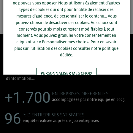
ne pouvez vous opposer. Nous utilisons également d’autres
types de cookies qui ont pour finalité de réaliser des
SAUVEGARDER
mesures d’audience, de personnaliser le contenu... Vous
pouvez choisir de désactiver ces cookies. Vos choix sont
conservés pour six mois et restent modifiables à tout
moment. Vous pouvez granuler votre consentement en
cliquant sur « Personnaliser mes choix ». Pour en savoir
plus sur l’utilisation des cookies consulter notre politique
8.300
dédiée.
ACCOMPAGNEMENTS RÉALISÉS EN 2025
développement commercial, conseils réglementaires, réunions
PERSONNALISER MES CHOIX
d'information....
+1.700
TOUT ACCEPTER
ENTREPRISES DIFFÉRENTES
accompagnées par notre équipe en 2025
96
% D'ENTREPRISES SATISFAITES
enquête réalisée auprès de 300 entreprises