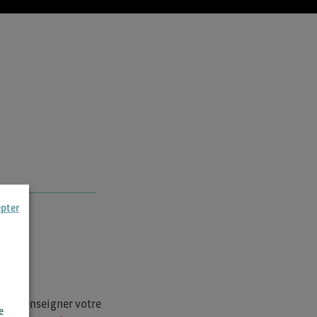
epter
i de renseigner votre
e