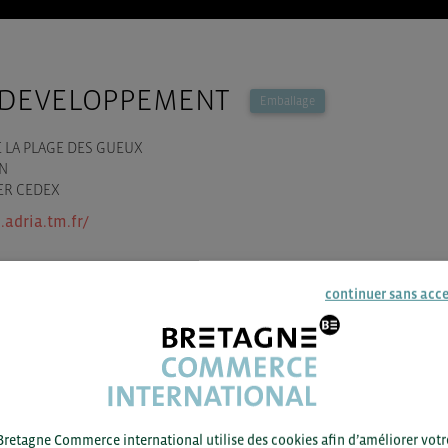
 DEVELOPPEMENT
Emballage
 LA PLAGE DES GUEUX
N
ER CEDEX
adria.tm.fr/
continuer sans acc
Pour voir les contacts, merc
Bretagne Commerce international utilise des cookies afin d’améliorer votr