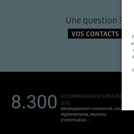
Une question ?
VOS CONTACTS
l
u
c
8.300
ACCOMPAGNEMENTS RÉALISÉS EN
2025
développement commercial, conseils
réglementaires, réunions
d'information....