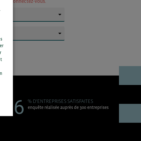
ur
ou connectez-vous.
r
▼
▼
us
er
r
t
n
on
96
% D'ENTREPRISES SATISFAITES
enquête réalisée auprès de 300 entreprises