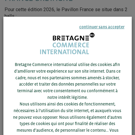
Pour cette édition 2026, le Pavillon France se situe dans 2
halls :
continuer sans accepter
Hall 3 : Ingrédients ;
Hall 4 : Produits Finis.
Pourquoi vous inscrire auprès de BCI ?
Bretagne Commerce international utilise des cookies afin
Gagner en visibilité.
d’améliorer votre expérience sur son site internet. Dans ce
Bénéficier d’un appui logistique et organisationnel
cadre, nous et nos partenaires sommes amenés à stocker,
dédié.
accéder et traiter des données personnelles sur votre
Nouer de nouvelles relations et contribuer à renforcer
terminal avec votre consentement ou conformément à
une dynamique territoriale.
notre intérêt légitime.
Nous utilisons ainsi des cookies de fonctionnement,
nécessaires à l’utilisation du site internet, et auxquels vous
Pour plus d’information,
ne pouvez vous opposer. Nous utilisons également d’autres
types de cookies qui ont pour finalité de réaliser des
contactez :
mesures d’audience, de personnaliser le contenu... Vous