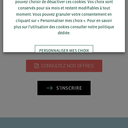
pouvez choisir de désactiver ces cookies. Vos choix sont
Nathalie MENARD
conservés pour six mois et restent modifiables à tout
Chargée de projets – salons & missions
moment. Vous pouvez granuler votre consentement en
Tél. 02 99 25 04 19
cliquant sur « Personnaliser mes choix ». Pour en savoir
n.menard@bretagnecommerceinternational.com
plus sur l’utilisation des cookies consulter notre politique
dédiée.
Date limite d’inscription pour la réservation des stands :
30 août 2025
PERSONNALISER MES CHOIX
CONSULTEZ NOS OFFRES
TOUT ACCEPTER
S'INSCRIRE