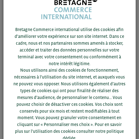
d’hydrogène vert, la conversion en
ammoniaque vert
Identification des utilisateurs finaux
émergeants : écosystème portuaire, mobilité
Bretagne Commerce international utilise des cookies afin
terrestre, conversion de la flotte de pêche
d’améliorer votre expérience sur son site internet. Dans ce
cadre, nous et nos partenaires sommes amenés à stocker,
accéder et traiter des données personnelles sur votre
terminal avec votre consentement ou conformément à
Intervenants
notre intérêt légitime.
Nous utilisons ainsi des cookies de fonctionnement,
Lionel Rabin, Président Fondateur d’Haltiqa, ancien
nécessaires à l’utilisation du site internet, et auxquels vous
Directeur Général Air Products Moyen-Orient
ne pouvez vous opposer. Nous utilisons également d’autres
Joël Batard, Directeur du développement France
types de cookies qui ont pour finalité de réaliser des
Haltiqa, Maire de Pordic
mesures d’audience, de personnaliser le contenu... Vous
pouvez choisir de désactiver ces cookies. Vos choix sont
conservés pour six mois et restent modifiables à tout
moment. Vous pouvez granuler votre consentement en
Adresse : CCI Ille-et-Vilaine – 2 avenue de la Préfecture à
cliquant sur « Personnaliser mes choix ». Pour en savoir
Rennes
plus sur l’utilisation des cookies consulter notre politique
dédiée.