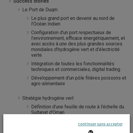
Success stories
Le Port de Duqm
Le plus grand port en devenir au nord de
l’Océan Indien
Configuration d’un port respectueux de
l’environnement, efficace énergétiquement, et
avec accès à une des plus grandes sources
mondiales d’hydrogène vert et d’électricité
verte
Intégration de toutes les fonctionnalités
techniques et commerciales, digital trading
Développement d’un pôle filières poissons et
agro-alimentaire
Stratégie hydrogène vert
Définition d’une feuille de route à l’échelle du
Sultanat d’Oman
Hiérarchisation des phases de développement
continuer sans accepter
: décarbonation des sources d’hydrogène
existantes vers l’hydrogène bleu, la production