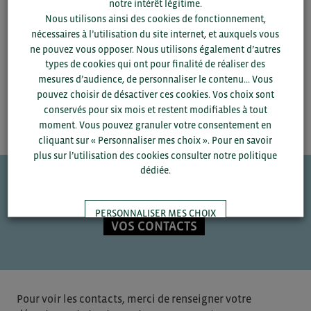
Conseillère international – Technique & Réglementaire
notre intérêt légitime.
Tél. 02 96 78 62 05
Nous utilisons ainsi des cookies de fonctionnement,
a.lemasson@bretagnecommerceinternational.com
nécessaires à l’utilisation du site internet, et auxquels vous
ne pouvez vous opposer. Nous utilisons également d’autres
types de cookies qui ont pour finalité de réaliser des
INSCRIPTION
mesures d’audience, de personnaliser le contenu... Vous
pouvez choisir de désactiver ces cookies. Vos choix sont
conservés pour six mois et restent modifiables à tout
moment. Vous pouvez granuler votre consentement en
cliquant sur « Personnaliser mes choix ». Pour en savoir
plus sur l’utilisation des cookies consulter notre politique
dédiée.
Une question ?
PERSONNALISER MES CHOIX
VOS CONTACTS
TOUT ACCEPTER
Pour voir les contacts, merci de renseigner votre