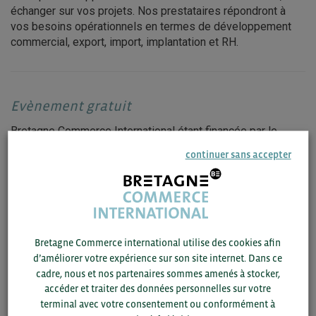
échanger sur vos projets. Nos prestataires répondront à
vos besoins opérationnels en termes de développement
commercial, export, import, implantation et RH.
Evènement gratuit
Bretagne Commerce International étant financée par le
conseil régional et la Chambre de Commerce et d’Industrie
continuer sans accepter
de la région Bretagne, les réunions d’information,
webinaires et évènements sont réservés aux entreprises
domiciliées en Bretagne (siège social ou établissement
secondaire).
Bretagne Commerce international utilise des cookies afin
d’améliorer votre expérience sur son site internet. Dans ce
Pour plus d’informations, contactez :
cadre, nous et nos partenaires sommes amenés à stocker,
accéder et traiter des données personnelles sur votre
Annie LE MASSON
terminal avec votre consentement ou conformément à