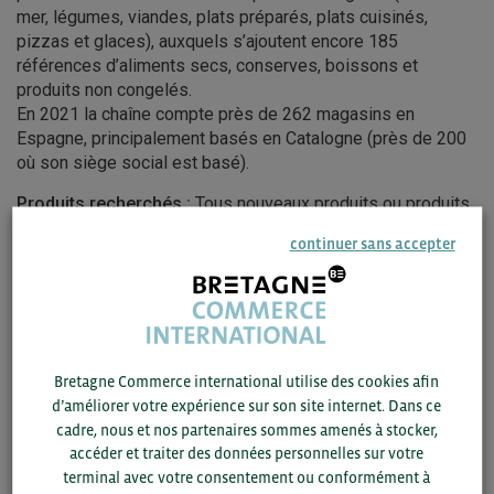
mer, légumes, viandes, plats préparés, plats cuisinés,
pizzas et glaces), auxquels s’ajoutent encore 185
références d’aliments secs, conserves, boissons et
produits non congelés.
En 2021 la chaîne compte près de 262 magasins en
Espagne, principalement basés en Catalogne (près de 200
où son siège social est basé).
Produits recherchés :
Tous nouveaux produits ou produits
déjà distribués mais qui viendraient améliorer certaines
continuer sans accepter
catégories de produits déjà distribués. Coquilles St
Jacques, Homards, Moules, etc.
Audit de tous les nouveaux fournisseurs avec un référentiel
interne.
Les certifications IFS et BRC sont un plus.
Bretagne Commerce international utilise des cookies afin
d’améliorer votre expérience sur son site internet. Dans ce
MES FRED – Espagne
cadre, nous et nos partenaires sommes amenés à stocker,
accéder et traiter des données personnelles sur votre
Site internet :
https://www.mesfred.es
terminal avec votre consentement ou conformément à