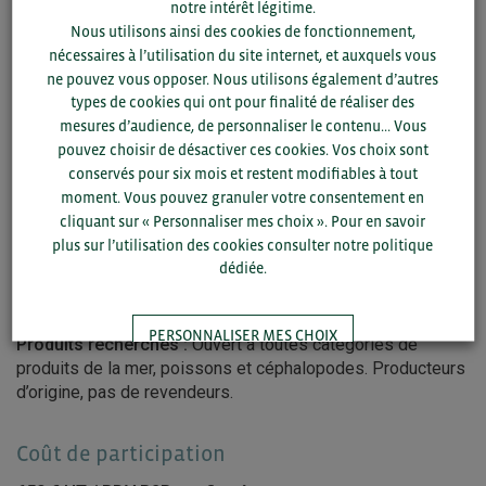
notre intérêt légitime.
Activité :
Importateur/distributeur produits de la mer
Nous utilisons ainsi des cookies de fonctionnement,
surgelés
nécessaires à l’utilisation du site internet, et auxquels vous
ne pouvez vous opposer. Nous utilisons également d’autres
Groupe export dans l’importation de toutes sortes de
types de cookies qui ont pour finalité de réaliser des
poissons et fruits de mer surgelés. Il travaille directement
mesures d’audience, de personnaliser le contenu... Vous
avec les principaux armateurs et zones de pêche du monde
pouvez choisir de désactiver ces cookies. Vos choix sont
entier, pour un contrôle maximal des produits, des
conservés pour six mois et restent modifiables à tout
traitements, etc. afin de proposer le meilleur rapport qualité
moment. Vous pouvez granuler votre consentement en
prix à ses clients: distributeurs, grossistes, fabricants.
cliquant sur « Personnaliser mes choix ». Pour en savoir
Principales zones d’import : Asie (Chine, Inde, Vietnam),
plus sur l’utilisation des cookies consulter notre politique
Afrique (Afrique du Sud, Mauritanie,
dédiée.
Tunisie, Namibie, Maroc,…), Argentine, Nouvelle Zélande,
Royaume Uni…
PERSONNALISER MES CHOIX
Produits recherchés :
Ouvert à toutes catégories de
produits de la mer, poissons et céphalopodes. Producteurs
d’origine, pas de revendeurs.
TOUT ACCEPTER
Coût de participation