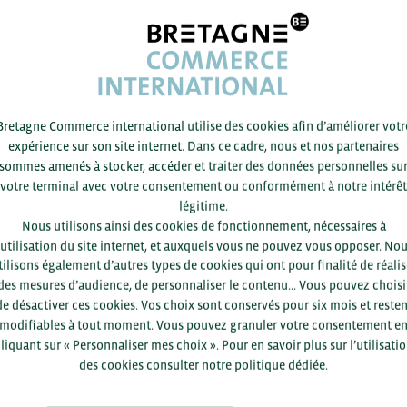
et constitution du dossier (jusqu’au 20 mai)
 le porteur de projet (du 20 mai au 6 juin). Envoi de la confirmatio
 projet pour votre proposition à partir du 06 juin 2022, avec comm
Bretagne Commerce international utilise des cookies afin d’améliorer votr
expérience sur son site internet. Dans ce cadre, nous et nos partenaires
oconférence (du 13 au 17 juin 2022 – dates indicatives pouvant 
sommes amenés à stocker, accéder et traiter des données personnelles su
de vos disponibilités et celles du porteur de projet.)
votre terminal avec votre consentement ou conformément à notre intérêt
te et RDV en 1to1 sur place (début juillet 2022 – date fixée proc
légitime.
son activité sur la période)
Nous utilisons ainsi des cookies de fonctionnement, nécessaires à
’utilisation du site internet, et auxquels vous ne pouvez vous opposer. No
tilisons également d’autres types de cookies qui ont pour finalité de réalis
n
des mesures d’audience, de personnaliser le contenu... Vous pouvez choisi
de désactiver ces cookies. Vos choix sont conservés pour six mois et resten
la présentation de votre profil au porteur de projet est un service 
modifiables à tout moment. Vous pouvez granuler votre consentement e
validation de l’intérêt porté par le porteur de projet pour votre pr
liquant sur « Personnaliser mes choix ». Pour en savoir plus sur l’utilisati
le au Chèque Relance Export.
des cookies consulter notre politique dédiée.