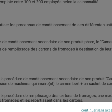
e emploie entre 100 et 200 employés selon la saisonnalité.
atiser les processus de conditionnement de ses différentes uni
e de conditionnement secondaire de son produit phare, le “Camem
e de remplissage des cartons de fromages à destination de leur
e la procédure de conditionnement secondaire de son produit “Cam
ion de machines qui insère(nt) le camembert + un sachet de sau
e la procédure de remplissage des cartons de fromages, une ma
s fromages et les répartissent dans les cartons.
continuer sans acc