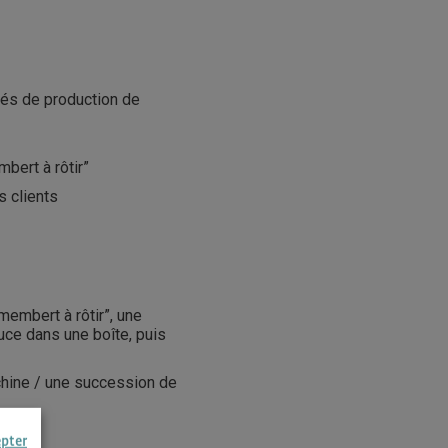
tés de production de
bert à rôtir”
s clients
embert à rôtir”, une
ce dans une boîte, puis
chine / une succession de
epter