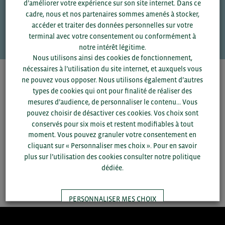
d’améliorer votre expérience sur son site internet. Dans ce
Une question ?
cadre, nous et nos partenaires sommes amenés à stocker,
accéder et traiter des données personnelles sur votre
VOS CONTACTS
terminal avec votre consentement ou conformément à
notre intérêt légitime.
Nous utilisons ainsi des cookies de fonctionnement,
nécessaires à l’utilisation du site internet, et auxquels vous
Pour voir les contacts, merci de renseigner votre
ne pouvez vous opposer. Nous utilisons également d’autres
département et votre secteur
ou connectez-vous.
types de cookies qui ont pour finalité de réaliser des
mesures d’audience, de personnaliser le contenu... Vous
pouvez choisir de désactiver ces cookies. Vos choix sont
▼
conservés pour six mois et restent modifiables à tout
moment. Vous pouvez granuler votre consentement en
cliquant sur « Personnaliser mes choix ». Pour en savoir
▼
plus sur l’utilisation des cookies consulter notre politique
dédiée.
SAUVEGARDER
PERSONNALISER MES CHOIX