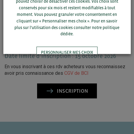
pouvez choisir de désactiver ces cookies. Vos choix sont
conservés pour six mois et restent modifiables à tout
Early bird (jusqu’au 31 août 2026) : 500 EUR HT en
moment. Vous pouvez granuler votre consentement en
distanciel / 700 EUR HT en présentiel
cliquant sur « Personnaliser mes choix ». Pour en savoir
plus sur l’utilisation des cookies consulter notre politique
À partir du 1er septembre 2026 : 600 EUR HT en
distanciel / 800 EUR HT en présentiel
dédiée.
PERSONNALISER MES CHOIX
Date limite d’inscription : 15 octobre 2026
En vous inscrivant à ces rdv acheteurs vous reconnaissez
TOUT ACCEPTER
avoir pris connaissance des
CGV de BCI
INSCRIPTION