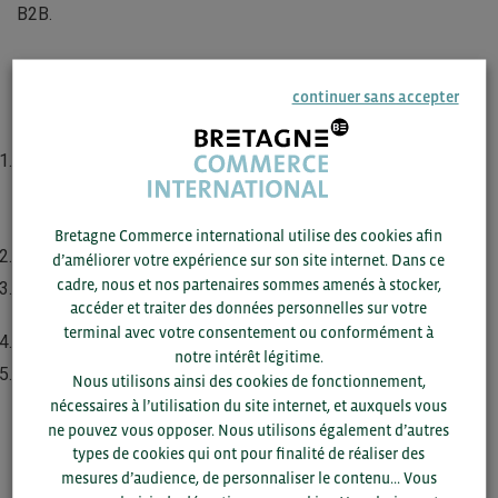
B2B.
Comment participer aux Business
continuer sans accepter
Meetings ?
Inscrivez-vous en cliquant sur le bouton “Inscription”
ci-
dessous avant le 15 octobre 2026 et remplissez
soigneusement votre Company Profile (formulaire
d’inscription).
Bretagne Commerce international utilise des cookies afin
Entretien avec la CCIFS
d’améliorer votre expérience sur son site internet. Dans ce
cadre, nous et nos partenaires sommes amenés à stocker,
Ciblage et sélection par la CCIFS des prospects
accéder et traiter des données personnelles sur votre
singapouriens en fonction de votre offre
terminal avec votre consentement ou conformément à
Validation des cibles identifiées
notre intérêt légitime.
Rendez-vous BtoB digitaux ou présentiel (selon votre
Nous utilisons ainsi des cookies de fonctionnement,
choix) courant novembre 2026, en fonction de vos
nécessaires à l’utilisation du site internet, et auxquels vous
disponibilités.
ne pouvez vous opposer. Nous utilisons également d’autres
types de cookies qui ont pour finalité de réaliser des
mesures d’audience, de personnaliser le contenu... Vous
Coût de participation :