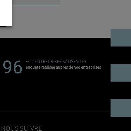
▼
96
% D'ENTREPRISES SATISFAITES
enquête réalisée auprès de 300 entreprises
NOUS SUIVRE