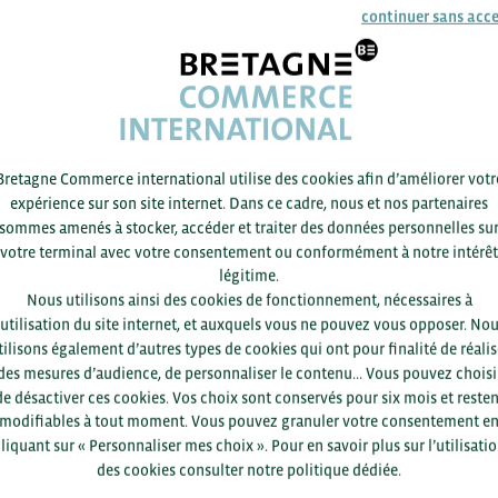
continuer sans acc
PROGRAMME
Bretagne Commerce international utilise des cookies afin d’améliorer votr
INFORMATIONS & INSCRIPTION
expérience sur son site internet. Dans ce cadre, nous et nos partenaires
sommes amenés à stocker, accéder et traiter des données personnelles su
votre terminal avec votre consentement ou conformément à notre intérêt
légitime.
Nous utilisons ainsi des cookies de fonctionnement, nécessaires à
’utilisation du site internet, et auxquels vous ne pouvez vous opposer. No
tilisons également d’autres types de cookies qui ont pour finalité de réalis
Pour voir les contacts, merc
des mesures d’audience, de personnaliser le contenu... Vous pouvez choisi
département et votre secte
de désactiver ces cookies. Vos choix sont conservés pour six mois et resten
modifiables à tout moment. Vous pouvez granuler votre consentement e
liquant sur « Personnaliser mes choix ». Pour en savoir plus sur l’utilisati
des cookies consulter notre politique dédiée.