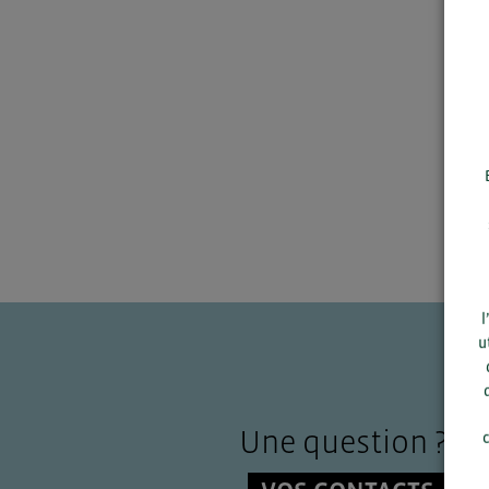
l
u
Une question ?
c