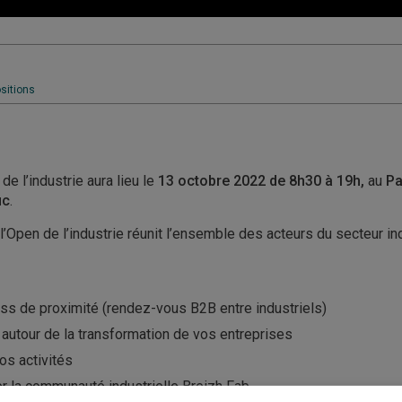
sitions
e l’industrie aura lieu le
13 octobre 2022 de 8h30 à 19h,
au
Pa
uc
.
 l’Open de l’industrie réunit l’ensemble des acteurs du secteur ind
s de proximité (rendez-vous B2B entre industriels)
 autour de la transformation de vos entreprises
os activités
er la communauté industrielle Breizh Fab