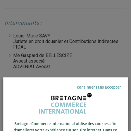
Intervenants :
Louis-Marie SAVY
Juriste en droit douanier et Contributions Indirectes
FIDAL
Me Gaspard de BELLESCIZE
Avocat associé
ADVENIAT Avocat
continuer sans accepter
ACCÉDEZ AU COMPTE-RENDU DE LA
REUNION SUR BCI INFO
Bretagne Commerce international utilise des cookies afin
d’améliorer votre expérience sur son site internet. Dans ce