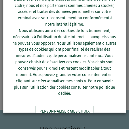
cadre, nous et nos partenaires sommes amenés à stocker,
Pour plus d’information, contactez :
accéder et traiter des données personnelles sur votre
terminal avec votre consentement ou conformément à
Christine MARTINAIS
notre intérêt légitime.
Chargée de projets réunions d’information
Nous utilisons ainsi des cookies de fonctionnement,
Tél. 02 99 25 04 28
nécessaires à l’utilisation du site internet, et auxquels vous
c.martinais@bretagnecommerceinternational.com
ne pouvez vous opposer. Nous utilisons également d’autres
Cindy LE GUERN
types de cookies qui ont pour finalité de réaliser des
Conseillère International – Technique & Réglementaire
mesures d’audience, de personnaliser le contenu... Vous
Tel. 07 88 19 65 10
pouvez choisir de désactiver ces cookies. Vos choix sont
c.leguern@bretagnecommerceinternational.com
conservés pour six mois et restent modifiables à tout
moment. Vous pouvez granuler votre consentement en
cliquant sur « Personnaliser mes choix ». Pour en savoir
plus sur l’utilisation des cookies consulter notre politique
dédiée.
PERSONNALISER MES CHOIX
Une question ?
TOUT ACCEPTER