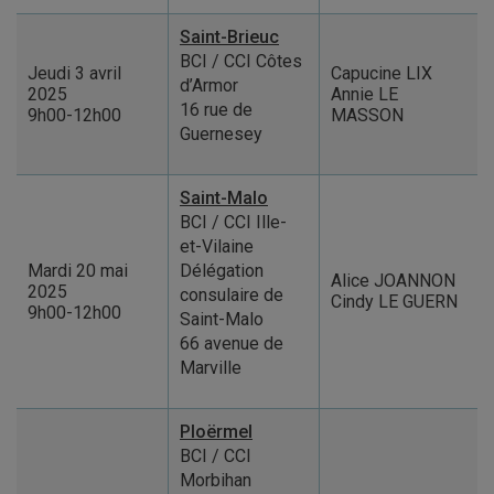
Saint-Brieuc
BCI / CCI Côtes
Jeudi 3 avril
Capucine LIX
d’Armor
2025
Annie LE
16 rue de
9h00-12h00
MASSON
Guernesey
Saint-Malo
BCI / CCI Ille-
et-Vilaine
Mardi 20 mai
Délégation
Alice JOANNON
2025
consulaire de
Cindy LE GUERN
9h00-12h00
Saint-Malo
66 avenue de
Marville
Ploërmel
BCI / CCI
Morbihan