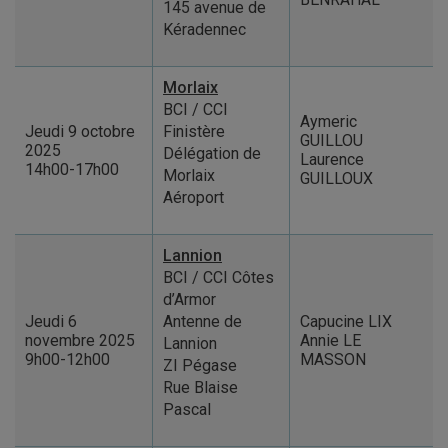
145 avenue de
Kéradennec
Morlaix
BCI / CCI
Aymeric
Jeudi 9 octobre
Finistère
GUILLOU
2025
Délégation de
Laurence
14h00-17h00
Morlaix
GUILLOUX
Aéroport
Lannion
BCI / CCI Côtes
d’Armor
Jeudi 6
Antenne de
Capucine LIX
novembre 2025
Annie LE
Lannion
9h00-12h00
MASSON
ZI Pégase
Rue Blaise
Pascal