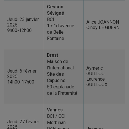
Cesson
Sévigné
Jeudi 23 janvier
BCI
Alice JOANNON
2025
1c-1d avenue
Cindy LE GUERN
9h00-12h00
de Belle
Fontaine
Brest
Maison de
l’International
Aymeric
Jeudi 6 février
GUILLOU
Site des
2025
Laurence
Capucins
14h00-17h00
GUILLOUX
50 esplanade
de la Fraternité
Vannes
BCI / CCI
Jeudi 27 février
Morbihan
2025
Délégation