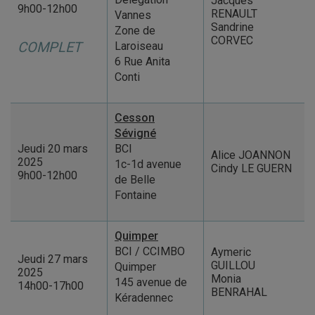
Jacques
9h00-12h00
RENAULT
Vannes
Sandrine
Zone de
CORVEC
COMPLET
Laroiseau
6 Rue Anita
Conti
Cesson
Sévigné
Jeudi 20 mars
BCI
Alice JOANNON
2025
1c-1d avenue
Cindy LE GUERN
9h00-12h00
de Belle
Fontaine
Quimper
BCI / CCIMBO
Aymeric
Jeudi 27 mars
GUILLOU
Quimper
2025
Monia
145 avenue de
14h00-17h00
BENRAHAL
Kéradennec