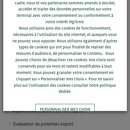
Marche
cadre, nous et nos partenaires sommes amenés à stocker,
4 rue Claude
accéder et traiter des données personnelles sur votre
Bourgelat
terminal avec votre consentement ou conformément à
notre intérêt légitime.
Nous utilisons ainsi des cookies de fonctionnement,
Lorient
nécessaires à l’utilisation du site internet, et auxquels vous
BCI / CCI
Jacques
Jeudi 27
ne pouvez vous opposer. Nous utilisons également d’autres
RENAULT
Morbihan
novembre 2025
types de cookies qui ont pour finalité de réaliser des
Sandrine
21 quai des
9h00-12h00
mesures d’audience, de personnaliser le contenu... Vous
CORVEC
Indes
pouvez choisir de désactiver ces cookies. Vos choix sont
conservés pour six mois et restent modifiables à tout
moment. Vous pouvez granuler votre consentement en
cliquant sur « Personnaliser mes choix ». Pour en savoir
plus sur l’utilisation des cookies consulter notre politique
dédiée.
Thèmes abordés :
PERSONNALISER MES CHOIX
1 – Aspects structurants de l’entreprise
Evaluation du potentiel export
TOUT ACCEPTER