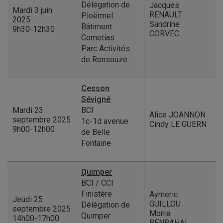
Délégation de
Jacques
Mardi 3 juin
RENAULT
Ploërmel
2025
Sandrine
Bâtiment
9h30-12h30
CORVEC
Cometias
Parc Activités
de Ronsouze
Cesson
Sévigné
Mardi 23
BCI
Alice JOANNON
septembre 2025
1c-1d avenue
Cindy LE GUERN
9h00-12h00
de Belle
Fontaine
Quimper
BCI / CCI
Finistère
Aymeric
Jeudi 25
GUILLOU
Délégation de
septembre 2025
Monia
Quimper
14h00-17h00
BENRAHAL