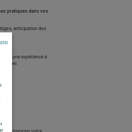
nnes pratiques dans vos
litiges, anticipation des
epter
ADV.
t avoir une expérience à
ratiques.
e
r
us
er
i de renseigner votre