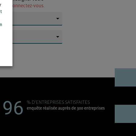
r
ur
ou connectez-vous.
t
n
▼
on
▼
96
% D'ENTREPRISES SATISFAITES
enquête réalisée auprès de 300 entreprises