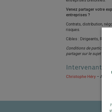
entreprises bretonnes.
Venez partager votre exp
entreprises ?
Contrats, distribution, négo
risques.
Cibles : Dirigeants, Res
Conditions de participation
partager sur le sujet (min
Intervenant
Christophe Héry
– Avoca
l
u