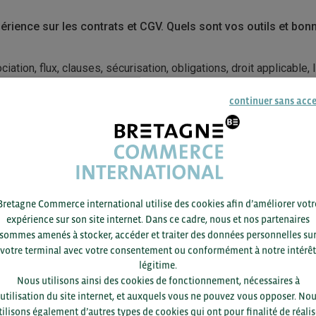
érience sur les contrats et CGV. Quels sont vos outils et bo
ciation, flux, clauses, sécurisation, obligations, droit applicable, 
continuer sans acc
ponsables commerciaux, Responsables juridiques, Responsables 
 : réservé aux entreprises exportatrices adhérentes à BCI. Il fau
imum 3 à 5 ans), l’envie de réseauter et de partager ses bonnes p
Bretagne Commerce international utilise des cookies afin d’améliorer votr
t Associé – ALTAÏR AVOCATS
expérience sur son site internet. Dans ce cadre, nous et nos partenaires
sommes amenés à stocker, accéder et traiter des données personnelles su
votre terminal avec votre consentement ou conformément à notre intérêt
légitime.
Nous utilisons ainsi des cookies de fonctionnement, nécessaires à
’utilisation du site internet, et auxquels vous ne pouvez vous opposer. No
tilisons également d’autres types de cookies qui ont pour finalité de réalis
Pour voir les contacts, merc