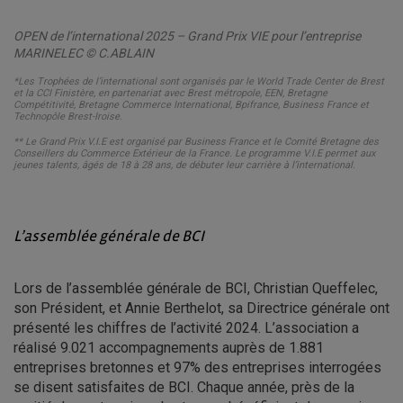
OPEN de l’international 2025 – Grand Prix VIE pour l’entreprise
MARINELEC © C.ABLAIN
*Les Trophées de l’international sont organisés par le World Trade Center de Brest
et la CCI Finistère, en partenariat avec Brest métropole, EEN, Bretagne
Compétitivité, Bretagne Commerce International, Bpifrance, Business France et
Technopôle Brest-Iroise.
** Le Grand Prix V.I.E est organisé par Business France et le Comité Bretagne des
Conseillers du Commerce Extérieur de la France. Le programme V.I.E permet aux
jeunes talents, âgés de 18 à 28 ans, de débuter leur carrière à l’international.
L’assemblée générale de BCI
Lors de l’assemblée générale de BCI, Christian Queffelec,
son Président, et Annie Berthelot, sa Directrice générale ont
présenté les chiffres de l’activité 2024. L’association a
réalisé 9.021 accompagnements auprès de 1.881
entreprises bretonnes et 97% des entreprises interrogées
se disent satisfaites de BCI. Chaque année, près de la