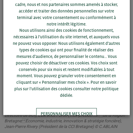
cadre, nous et nos partenaires sommes amenés à stocker,
accéder et traiter des données personnelles sur votre
Les interventions de Christian Queffelec (Président de
terminal avec votre consentement ou conformément à
BCI), Jean-Pierre Rivery (Président de la CCI Bretagne) et
notre intérêt légitime.
Laurence Fortin (Vice-présidente de la Région Bretagne)
Nous utilisons ainsi des cookies de fonctionnement,
ont clôturé la conférence. Christian Queffelec a déclaré :
nécessaires à l’utilisation du site internet, et auxquels vous
«
C’est fondateur pour une entreprise de se frotter à une
ne pouvez vous opposer. Nous utilisons également d’autres
concurrence et aux cultures différentes, mais on ne
types de cookies qui ont pour finalité de réaliser des
s’improvise pas à l’international du jour au lendemain. C’est
mesures d’audience, de personnaliser le contenu... Vous
le rôle de BCI d’apporter le maximum d’informations et
pouvez choisir de désactiver ces cookies. Vos choix sont
d’outils pour aider les entreprises.
». Jean-Pierre Rivery a
conservés pour six mois et restent modifiables à tout
souligné la capacité de résilience des entreprises
moment. Vous pouvez granuler votre consentement en
bretonnes, et avec Laurence Fortin, ils ont mis en avant la
cliquant sur « Personnaliser mes choix ». Pour en savoir
force du collectif breton, toujours prêt à rebondir et à être
plus sur l’utilisation des cookies consulter notre politique
efficient.
dédiée.
OPEN de l’international 2025 – Christian Queffelec (Président du
PERSONNALISER MES CHOIX
Directoire de BCI), Laurence Fortin (Vice-présidente de la Région
Bretagne Économie, industrie, innovation & stratégie foncière),
Jean-Pierre Rivery (Président de la CCI Bretagne) © C.ABLAIN
TOUT ACCEPTER