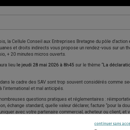
is, la Cellule Conseil aux Entreprises Bretagne du pôle d’actio
ouanes et droits indirects vous propose un rendez-vous sur un t
sio, + 20 minutes micros ouverts.
ura lieu
le jeudi 28 mai 2026 à 8h45
sur le thème “
La déclarati
 dans le cadre des SAV sont trop souvent considérés comme se
l’international et mal anticipés.
e nombreuses questions pratiques et réglementaires : réimportat
ion, échange standard, quelle valeur déclarer, facture “pour la dou
muniquer avec votre partenaire commercial, acheteur ou client, et 
 nous reviendrons de manière concrète sur les principaux régime
continuer sans acc
onnaître afin de mieux maîtriser ces opérations et limiter les ris