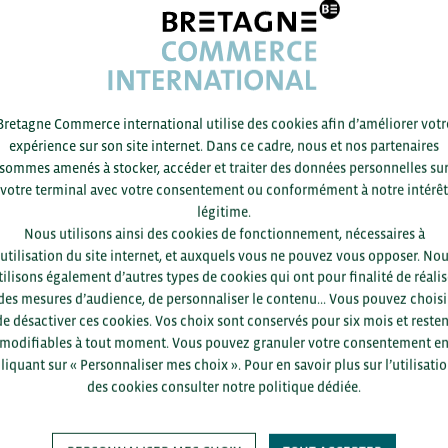
ous recevrez un e-mail de confirmation vous expliquant comment 
INSCRIPTION
Bretagne Commerce international utilise des cookies afin d’améliorer votr
expérience sur son site internet. Dans ce cadre, nous et nos partenaires
sommes amenés à stocker, accéder et traiter des données personnelles su
votre terminal avec votre consentement ou conformément à notre intérêt
légitime.
Nous utilisons ainsi des cookies de fonctionnement, nécessaires à
Pour voir les contacts, merc
’utilisation du site internet, et auxquels vous ne pouvez vous opposer. No
département et votre secte
tilisons également d’autres types de cookies qui ont pour finalité de réalis
des mesures d’audience, de personnaliser le contenu... Vous pouvez choisi
de désactiver ces cookies. Vos choix sont conservés pour six mois et resten
modifiables à tout moment. Vous pouvez granuler votre consentement e
liquant sur « Personnaliser mes choix ». Pour en savoir plus sur l’utilisati
des cookies consulter notre politique dédiée.
SAUVEGARDER