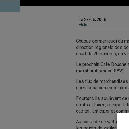
Le 28/05/2026
Visio
Chaque dernier jeudi du mo
direction régionale des d
court de 20 minutes, en vi
Le prochain Café Douane a
marchandises en SAV
“.
Les flux de marchandises
opérations commerciales à 
Pourtant, ils soulèvent d
droits et taxes, réexportat
capital : anticiper et com
Au cours de ce webinaire,
les points de vigilance à c