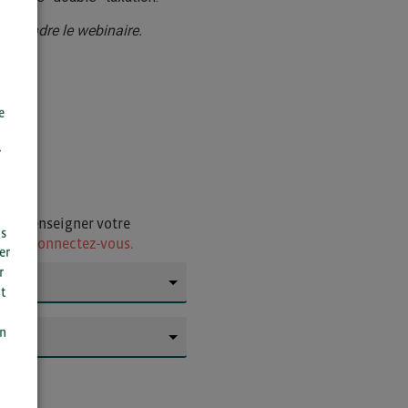
rejoindre le webinaire.
e
r
i de renseigner votre
us
ur
ou connectez-vous.
er
r
t
▼
n
on
▼