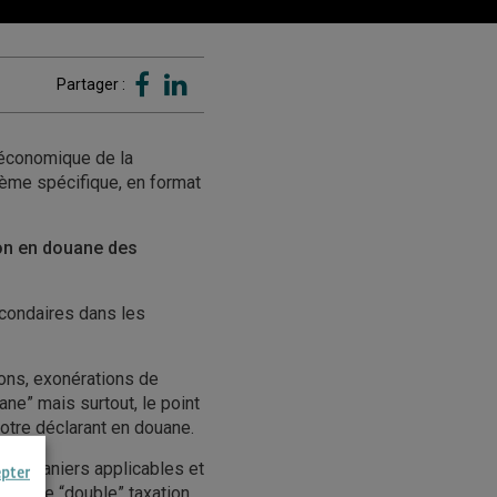
Partager :
n économique de la
hème spécifique, en format
on en douane des
condaires dans les
ions, exonérations de
ane” mais surtout, le point
votre déclarant en douane.
s douaniers applicables et
epter
ques de “double” taxation.