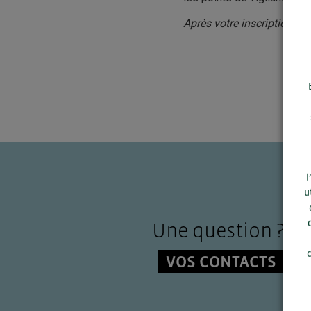
Après votre inscription, v
l
u
Une question ?
c
VOS CONTACTS