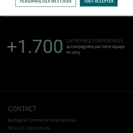
PERSONNALISER MES CHOIX
TOUT ACCEPTER
+1.700
ENTREPRISES DIFFÉRENTES
accompagnées par notre équipe
en 2025
CONTACT
Bretagne Commerce International
Tél. (+33) 2 99 25 04 04