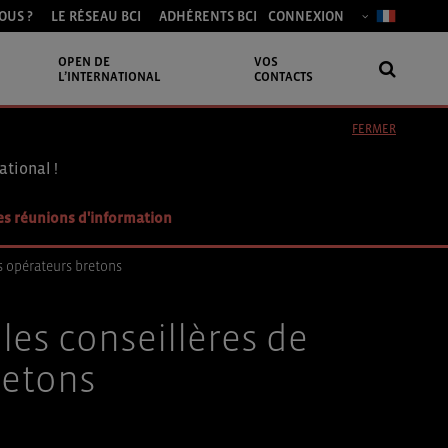
OUS ?
LE RÉSEAU BCI
ADHÉRENTS BCI
CONNEXION
OPEN DE
VOS
L’INTERNATIONAL
CONTACTS
FERMER
ational !
es réunions d'information
s opérateurs bretons
es conseillères de
retons