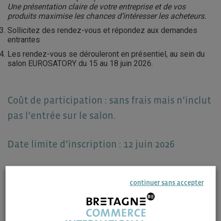
Une présentation claire de votre entreprise et de vos
produits maximise les chances d’intéresser les acheteurs.
Sollicitez des rendez-vous et répondez aux demandes
entrantes
Les rendez-vous se dérouleront en présentiel, au sein du
salon EUROSATORY du 15 au 18 juin 2026.
Coût de participation : sans frais mais n’inclut
pas l’entrée sur le salon.
Date limite d’inscription : 12 juin 2026
CGV
continuer sans accepter
En vous inscrivant à ces rdv acheteurs vous reconnaissez
avoir pris connaissance des
CGV de BCI
et des
CGV de
Business France