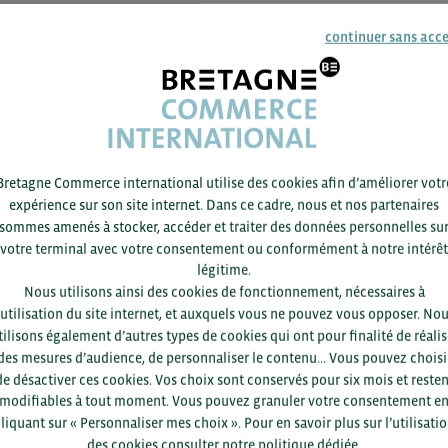
opulation et un niveau de vie équivalents à celui de l’Hexag
ent sur le « consommer local » et où l’innovation et le mark
continuer sans acc
ffre française a encore des cartes à jouer pour assoir sa pré
esponsable d’études Business France
Bretagne Commerce international utilise des cookies afin d’améliorer votr
expérience sur son site internet. Dans ce cadre, nous et nos partenaires
ACCÉDEZ À LA PRÉSENTATION SUR BCI INFO
sommes amenés à stocker, accéder et traiter des données personnelles su
votre terminal avec votre consentement ou conformément à notre intérêt
légitime.
Nous utilisons ainsi des cookies de fonctionnement, nécessaires à
’utilisation du site internet, et auxquels vous ne pouvez vous opposer. No
tilisons également d’autres types de cookies qui ont pour finalité de réalis
des mesures d’audience, de personnaliser le contenu... Vous pouvez choisi
Pour voir les contacts, merc
de désactiver ces cookies. Vos choix sont conservés pour six mois et resten
département et votre secte
modifiables à tout moment. Vous pouvez granuler votre consentement e
liquant sur « Personnaliser mes choix ». Pour en savoir plus sur l’utilisati
des cookies consulter notre politique dédiée.