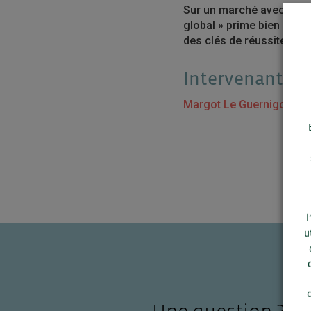
Sur un marché avec une p
global » prime bien souv
des clés de réussite, l’o
Intervenante
Margot Le Guernigou
– R
l
u
c