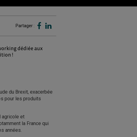
Partager :
tworking dédiée aux
tion !
tude du Brexit, exacerbée
ues pour les produits
 agricole et
notamment la France qui
es années.