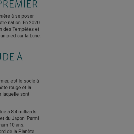
 PREMIER
emière à se poser
utre nation. En 2020
éan des Tempêtes et
 un pied sur la Lune.
UDE À
ier, est le socle à
ète rouge et la
à laquelle sont
ué à 8,4 milliards
 et du Japon. Parmi
ximum 10 ans.
ord de la Planète