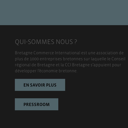
QUI-SOMMES NOUS ?
Bretagne Commerce International est une association de
plus de 1000 entreprises bretonnes sur laquelle le Conseil
régional de Bretagne et la CCI Bretagne s’appuient pour
développer l’économie bretonne.
EN SAVOIR PLUS
PRESSROOM