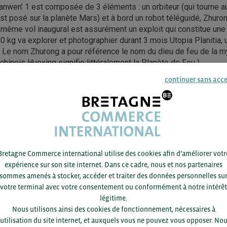
nwen’ 1 est composée de 3 éléments : un orbiteur (qui tourne aut
’est posé sur la planète Mars) et à bord un robot téléguidé, Zhuro
 même vol inaugural est assurément un exploit qui constitue une
0 kg va explorer et photographier durant 3 mois Utopia Planitia, 
. Le nom Zhurong a pour référence le nom du dieu de feu de la my
chinois Huoxing signifie littéralement la Planète de Feu !
continuer sans acc
PROJETS SPATIAUX À VENIR
t satellitaire, la Chine ne souhaite pas laisser le monopole à Elo
propre solution. C’est ainsi que la China Satellite Network Grou
uire deux constellations de satellites en orbite terrestre basse.
Bretagne Commerce international utilise des cookies afin d’améliorer votr
expérience sur son site internet. Dans ce cadre, nous et nos partenaires
 A LANCÉ LE 29 AVRIL LE PRE
sommes amenés à stocker, accéder et traiter des données personnelles su
votre terminal avec votre consentement ou conformément à notre intérêt
 DE SA FUTURE STATION SPAT
légitime.
Nous utilisons ainsi des cookies de fonctionnement, nécessaires à
l’ISS et pour conquérir l’espace, la Chine a déjà procédé au lanc
’utilisation du site internet, et auxquels vous ne pouvez vous opposer. No