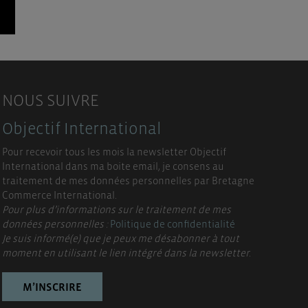
NOUS SUIVRE
Objectif International
Pour recevoir tous les mois la newsletter Objectif
International dans ma boite email, je consens au
traitement de mes données personnelles par Bretagne
Commerce International.
Pour plus d’informations sur le traitement de mes
données personnelles :
Politique de confidentialité
Je suis informé(e) que je peux me désabonner à tout
moment en utilisant le lien intégré dans la newsletter.
M’INSCRIRE