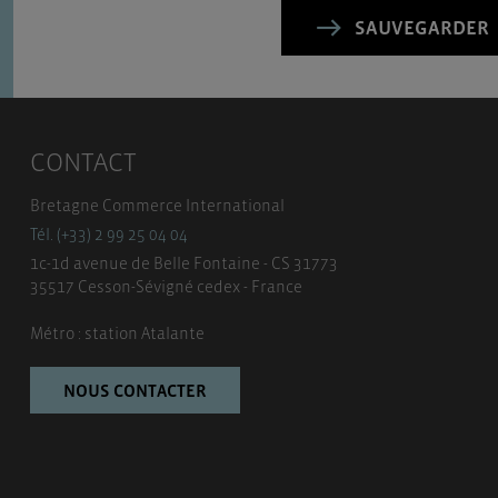
SAUVEGARDER
CONTACT
Bretagne Commerce International
Tél. (+33) 2 99 25 04 04
1c-1d avenue de Belle Fontaine - CS 31773
35517 Cesson-Sévigné cedex - France
Métro : station Atalante
NOUS CONTACTER