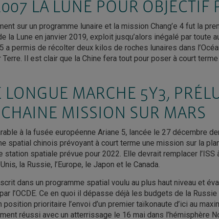
2007 LA LUNE POUR OBJECTIF
vement sur un programme lunaire et la mission Chang’e 4 fut la pr
e la Lune en janvier 2019, exploit jusqu’alors inégalé par toute a
5 a permis de récolter deux kilos de roches lunaires dans l’Oc
 Terre. Il est clair que la Chine fera tout pour poser à court terme
E LONGUE MARCHE 5Y3, PRÉL
CHAINE MISSION SUR MARS
able à la fusée européenne Ariane 5, lancée le 27 décembre dern
e spatial chinois prévoyant à court terme une mission sur la plan
e station spatiale prévue pour 2022. Elle devrait remplacer l’ISS 
Unis, la Russie, l’Europe, le Japon et le Canada.
nscrit dans un programme spatial voulu au plus haut niveau et éval
par l’OCDE. Ce en quoi il dépasse déjà les budgets de la Russie
n position prioritaire l’envoi d’un premier taïkonaute d’ici au ma
ement réussi avec un atterrissage le 16 mai dans l’hémisphère N