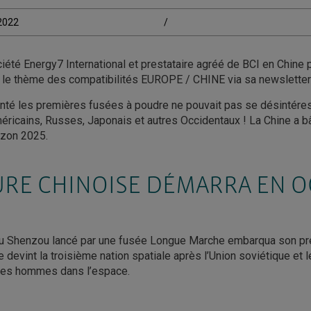
/2022
/
iété Energy7 International et prestataire agréé de BCI en Chine
le thème des compatibilités EUROPE / CHINE via sa newsletter 
enté les premières fusées à poudre ne pouvait pas se désintére
éricains, Russes, Japonais et autres Occidentaux ! La Chine a bâ
rizon 2025.
URE CHINOISE DÉMARRA EN 
u Shenzou lancé par une fusée Longue Marche embarqua son pr
e devint la troisième nation spatiale après l’Union soviétique et 
des hommes dans l’espace.