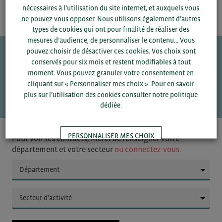
nécessaires à l’utilisation du site internet, et auxquels vous
ne pouvez vous opposer. Nous utilisons également d’autres
types de cookies qui ont pour finalité de réaliser des
mesures d’audience, de personnaliser le contenu... Vous
pouvez choisir de désactiver ces cookies. Vos choix sont
conservés pour six mois et restent modifiables à tout
Une question ?
moment. Vous pouvez granuler votre consentement en
cliquant sur « Personnaliser mes choix ». Pour en savoir
VOS CONTACTS
plus sur l’utilisation des cookies consulter notre politique
dédiée.
PERSONNALISER MES CHOIX
Pour voir les contacts, merci de renseigner votre
département et votre secteur
ou connectez-vous.
TOUT ACCEPTER
▼
▼