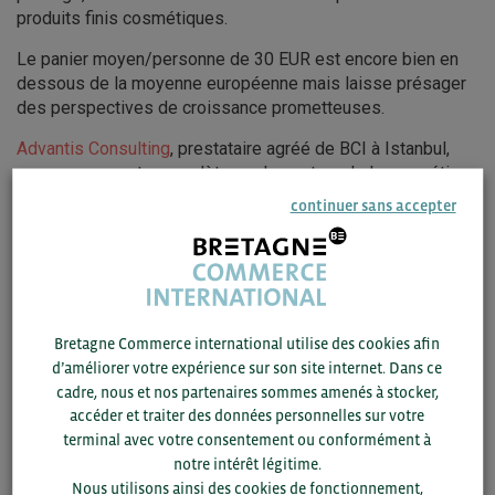
produits finis cosmétiques.
Le panier moyen/personne de 30 EUR est encore bien en
dessous de la moyenne européenne mais laisse présager
des perspectives de croissance prometteuses.
Advantis Consulting
, prestataire agréé de BCI à Istanbul,
propose une note complète sur le secteur de la cosmétique
en Turquie et qui donnes des élément sur :
continuer sans accepter
Les parts de marché par catégorie de produits ;
Le commerce extérieur ;
Les acteurs clés ;
Les canaux de distribution.
Bretagne Commerce international utilise des cookies afin
d’améliorer votre expérience sur son site internet. Dans ce
cadre, nous et nos partenaires sommes amenés à stocker,
accéder et traiter des données personnelles sur votre
TÉLÉCHARGEZ LA NOTE COMPLÈTE
terminal avec votre consentement ou conformément à
notre intérêt légitime.
Nous utilisons ainsi des cookies de fonctionnement,