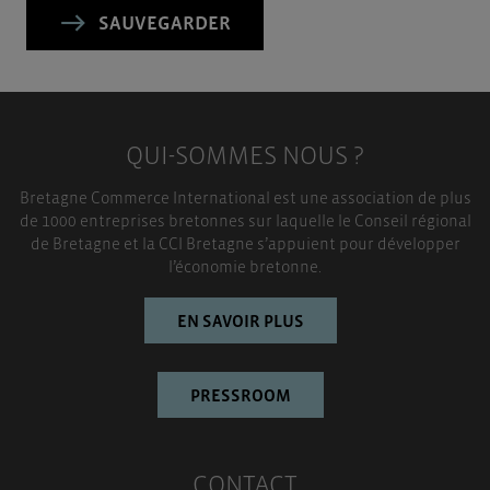
SAUVEGARDER
QUI-SOMMES NOUS ?
Bretagne Commerce International est une association de plus
de 1000 entreprises bretonnes sur laquelle le Conseil régional
de Bretagne et la CCI Bretagne s’appuient pour développer
l’économie bretonne.
EN SAVOIR PLUS
PRESSROOM
CONTACT