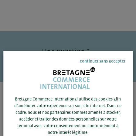
Une question ?
continuer sans accepter
VOS CONTACTS
Pour voir les contacts, merci de renseigner votre
Bretagne Commerce international utilise des cookies afin
département et votre secteur
ou connectez-vous.
d’améliorer votre expérience sur son site internet. Dans ce
cadre, nous et nos partenaires sommes amenés à stocker,
▼
accéder et traiter des données personnelles sur votre
terminal avec votre consentement ou conformément à
notre intérêt légitime.
▼