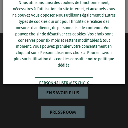
Nous utilisons ainsi des cookies de fonctionnement,
nécessaires à l’utilisation du site internet, et auxquels vous
SAUVEGARDER
ne pouvez vous opposer. Nous utilisons également d’autres
types de cookies qui ont pour finalité de réaliser des
mesures d’audience, de personnaliser le contenu... Vous
pouvez choisir de désactiver ces cookies. Vos choix sont
conservés pour six mois et restent modifiables à tout
moment. Vous pouvez granuler votre consentement en
QUI-SOMMES NOUS ?
cliquant sur « Personnaliser mes choix ». Pour en savoir
plus sur l’utilisation des cookies consulter notre politique
Bretagne Commerce International est une association de plus
dédiée.
de 1000 entreprises bretonnes sur laquelle le Conseil régional
de Bretagne et la CCI Bretagne s’appuient pour développer
l’économie bretonne.
PERSONNALISER MES CHOIX
EN SAVOIR PLUS
TOUT ACCEPTER
PRESSROOM