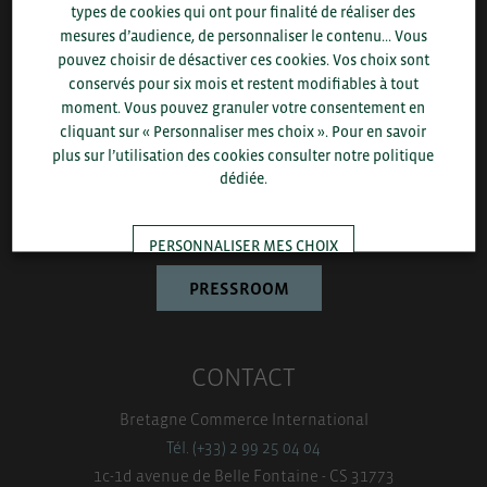
types de cookies qui ont pour finalité de réaliser des
mesures d’audience, de personnaliser le contenu... Vous
QUI-SOMMES NOUS ?
pouvez choisir de désactiver ces cookies. Vos choix sont
conservés pour six mois et restent modifiables à tout
Bretagne Commerce International est une association de plus
moment. Vous pouvez granuler votre consentement en
de 1000 entreprises bretonnes sur laquelle le Conseil régional
cliquant sur « Personnaliser mes choix ». Pour en savoir
de Bretagne et la CCI Bretagne s’appuient pour développer
plus sur l’utilisation des cookies consulter notre politique
l’économie bretonne.
dédiée.
EN SAVOIR PLUS
PERSONNALISER MES CHOIX
PRESSROOM
TOUT ACCEPTER
CONTACT
Bretagne Commerce International
Tél. (+33) 2 99 25 04 04
1c-1d avenue de Belle Fontaine - CS 31773