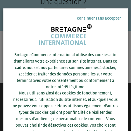
Une question ?
VOS CONTACTS
continuer sans accepter
Pour voir les contacts, merci de renseigner votre
département et votre secteur
ou connectez-vous.
Bretagne Commerce international utilise des cookies afin
d’améliorer votre expérience sur son site internet. Dans ce
SAUVEGARDER
cadre, nous et nos partenaires sommes amenés à stocker,
accéder et traiter des données personnelles sur votre
terminal avec votre consentement ou conformément à
notre intérêt légitime.
Nous utilisons ainsi des cookies de fonctionnement,
QUI-SOMMES NOUS ?
nécessaires à l’utilisation du site internet, et auxquels vous
ne pouvez vous opposer. Nous utilisons également d’autres
Bretagne Commerce International est une association de plus
types de cookies qui ont pour finalité de réaliser des
de 1000 entreprises bretonnes sur laquelle le Conseil régional
mesures d’audience, de personnaliser le contenu... Vous
de Bretagne et la CCI Bretagne s’appuient pour développer
pouvez choisir de désactiver ces cookies. Vos choix sont
l’économie bretonne.