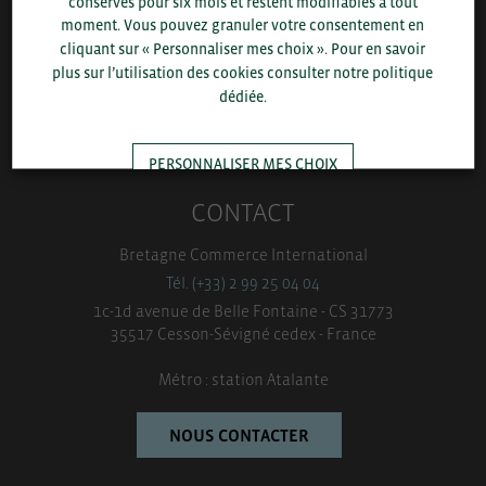
conservés pour six mois et restent modifiables à tout
moment. Vous pouvez granuler votre consentement en
cliquant sur « Personnaliser mes choix ». Pour en savoir
EN SAVOIR PLUS
plus sur l’utilisation des cookies consulter notre politique
dédiée.
PRESSROOM
PERSONNALISER MES CHOIX
CONTACT
TOUT ACCEPTER
Bretagne Commerce International
Tél. (+33) 2 99 25 04 04
1c-1d avenue de Belle Fontaine - CS 31773
35517 Cesson-Sévigné cedex - France
Métro : station Atalante
NOUS CONTACTER