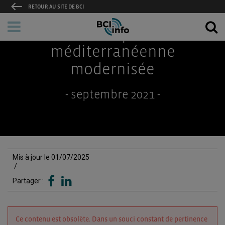
RETOUR AU SITE DE BCI
Accueil
/
BCI info
/
Convention pan-euro-méditerranéenne modernisée
Convention pan-euro-
méditerranéenne
modernisée
- septembre 2021 -
Mis à jour le 01/07/2025
/
Partager :
Ce contenu est obsolète. Dans un souci constant de pertinence