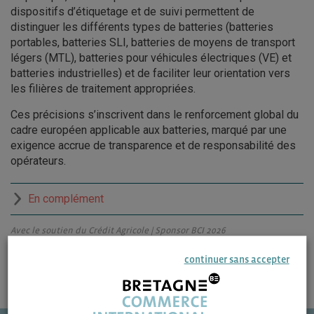
dispositifs d’étiquetage et de suivi permettent de
distinguer les différents types de batteries (batteries
portables, batteries SLI, batteries de moyens de transport
légers (MTL), batteries pour véhicules électriques (VE) et
batteries industrielles) et de faciliter leur orientation vers
les filières de traitement appropriées.
Ces précisions s’inscrivent dans le renforcement global du
cadre européen applicable aux batteries, marqué par une
exigence accrue de transparence et de responsabilité des
opérateurs.
En complément
Avec le soutien du Crédit Agricole | Sponsor BCI 2026
continuer sans accepter