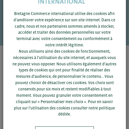
Bretagne Commerce international utilise des cookies afin
Une question ?
d’améliorer votre expérience sur son site internet. Dans ce
cadre, nous et nos partenaires sommes amenés à stocker,
VOS CONTACTS
accéder et traiter des données personnelles sur votre
terminal avec votre consentement ou conformément à
notre intérêt légitime.
Nous utilisons ainsi des cookies de fonctionnement,
Pour voir les contacts, merci de renseigner votre
nécessaires à l’utilisation du site internet, et auxquels vous
département et votre secteur
ou connectez-vous.
ne pouvez vous opposer. Nous utilisons également d’autres
types de cookies qui ont pour finalité de réaliser des
mesures d’audience, de personnaliser le contenu... Vous
▼
pouvez choisir de désactiver ces cookies. Vos choix sont
conservés pour six mois et restent modifiables à tout
moment. Vous pouvez granuler votre consentement en
▼
cliquant sur « Personnaliser mes choix ». Pour en savoir
plus sur l’utilisation des cookies consulter notre politique
SAUVEGARDER
dédiée.