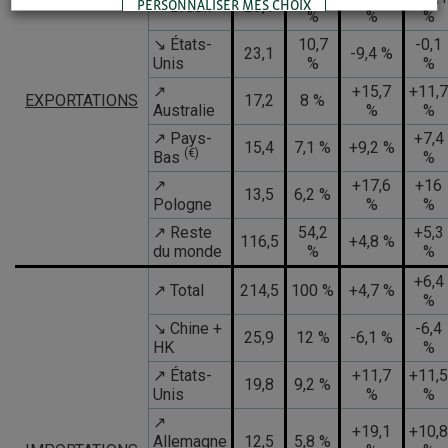
PERSONNALISER MES CHOIX
↗ Brésil
29,1
%
%
%
↘ États-
10,7
-0,1
23,1
-9,4 %
Unis
%
%
TOUT ACCEPTER
↗
+15,7
+11,7
EXPORTATIONS
17,2
8 %
Australie
%
%
↗ Pays-
+7,4
15,4
7,1 %
+9,2 %
(€)
Bas
%
↗
+17,6
+16
13,5
6,2 %
Pologne
%
%
↗ Reste
54,2
+5,3
116,5
+4,8 %
du monde
%
%
+6,4
↗ Total
214,5
100 %
+4,7 %
%
↘ Chine +
-6,4
25,9
12 %
-6,1 %
HK
%
↗ États-
+11,7
+11,5
19,8
9,2 %
Unis
%
%
↗
+19,1
+10,8
Allemagne
12,5
5,8 %