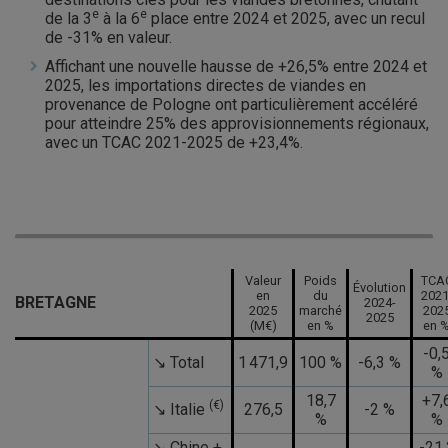
e
e
de la 3
à la 6
place entre 2024 et 2025, avec un recul
de -31% en valeur.
Affichant une nouvelle hausse de +26,5% entre 2024 et
2025, les importations directes de viandes en
provenance de Pologne ont particulièrement accéléré
pour atteindre 25% des approvisionnements régionaux,
avec un TCAC 2021-2025 de +23,4%.
Valeur
Poids
TCA
Évolution
en
du
2021
BRETAGNE
2024-
2025
marché
202
2025
(M€)
en %
en 
-0,
↘ Total
1 471,9
100 %
-6,3 %
%
18,7
+7,
(€)
↘ Italie
276,5
-2 %
%
%
↘ Chine +
-21,