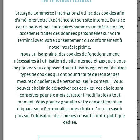
↗ Pays-
13,1
+34,5
+3,
50,2
(€)
IMPORTATIONS
Bas
%
%
%
Bretagne Commerce international utilise des cookies afin
↗
+16,6
-1,
d’améliorer votre expérience sur son site internet. Dans ce
Allemagne
29,1
7,6 %
%
%
cadre, nous et nos partenaires sommes amenés à stocker,
(€)
accéder et traiter des données personnelles sur votre
→
+20
terminal avec votre consentement ou conformément à
Royaume-
27
7 %
— %
%
notre intérêt légitime.
Uni
Nous utilisons ainsi des cookies de fonctionnement,
↗ Reste
31,8
+19,7
+9,
121,8
nécessaires à l’utilisation du site internet, et auxquels vous
du monde
%
%
%
ne pouvez vous opposer. Nous utilisons également d’autres
types de cookies qui ont pour finalité de réaliser des
Top 5 des clients et Top 5 des fournisseurs de la
mesures d’audience, de personnaliser le contenu... Vous
Bretagne
pouvez choisir de désactiver ces cookies. Vos choix sont
conservés pour six mois et restent modifiables à tout
moment. Vous pouvez granuler votre consentement en
Valeur
Poids
TCAC
Évolution
en
du
2021-
MONDE
cliquant sur « Personnaliser mes choix ». Pour en savoir
2024-
2025
marché
2025
2025
plus sur l’utilisation des cookies consulter notre politique
(Mds€)
en %
en %
dédiée.
+6,8
↗ Total
214,9
100 %
+6,2 %
%
13,5
+15,6
+14,1