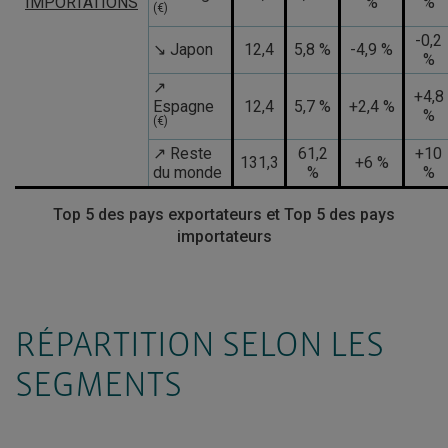
IMPORTATIONS
%
%
(€)
-0,2
↘ Japon
12,4
5,8 %
-4,9 %
%
↗
+4,8
Espagne
12,4
5,7 %
+2,4 %
%
(€)
↗ Reste
61,2
+10
131,3
+6 %
du monde
%
%
Top 5 des pays exportateurs et Top 5 des pays
importateurs
RÉPARTITION SELON LES
SEGMENTS