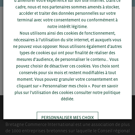
d’améliorer votre expérience sur son site internet. Dans ce
cadre, nous et nos partenaires sommes amenés à stocker,
accéder et traiter des données personnelles sur votre
Pour voir les contacts, merci de renseigner votre
terminal avec votre consentement ou conformément à
département et votre secteur
ou connectez-vous.
notre intérêt légitime.
Nous utilisons ainsi des cookies de fonctionnement,
nécessaires à l’utilisation du site internet, et auxquels vous
▼
ne pouvez vous opposer. Nous utilisons également d’autres
types de cookies qui ont pour finalité de réaliser des
▼
mesures d’audience, de personnaliser le contenu... Vous
pouvez choisir de désactiver ces cookies. Vos choix sont
conservés pour six mois et restent modifiables à tout
SAUVEGARDER
moment. Vous pouvez granuler votre consentement en
cliquant sur « Personnaliser mes choix ». Pour en savoir
plus sur l’utilisation des cookies consulter notre politique
dédiée.
QUI-SOMMES NOUS ?
PERSONNALISER MES CHOIX
Bretagne Commerce International est une association de plus
de 1000 entreprises bretonnes sur laquelle le Conseil régional