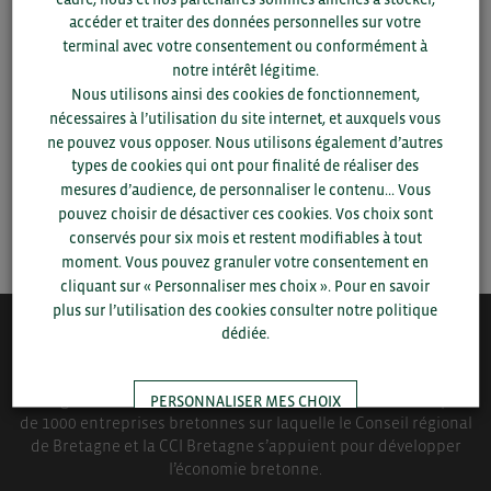
Pour voir les contacts, merci de renseigner votre
accéder et traiter des données personnelles sur votre
département et votre secteur
ou connectez-vous.
terminal avec votre consentement ou conformément à
notre intérêt légitime.
Nous utilisons ainsi des cookies de fonctionnement,
▼
nécessaires à l’utilisation du site internet, et auxquels vous
ne pouvez vous opposer. Nous utilisons également d’autres
▼
types de cookies qui ont pour finalité de réaliser des
mesures d’audience, de personnaliser le contenu... Vous
pouvez choisir de désactiver ces cookies. Vos choix sont
SAUVEGARDER
conservés pour six mois et restent modifiables à tout
moment. Vous pouvez granuler votre consentement en
cliquant sur « Personnaliser mes choix ». Pour en savoir
plus sur l’utilisation des cookies consulter notre politique
dédiée.
QUI-SOMMES NOUS ?
Bretagne Commerce International est une association de plus
PERSONNALISER MES CHOIX
de 1000 entreprises bretonnes sur laquelle le Conseil régional
de Bretagne et la CCI Bretagne s’appuient pour développer
l’économie bretonne.
TOUT ACCEPTER