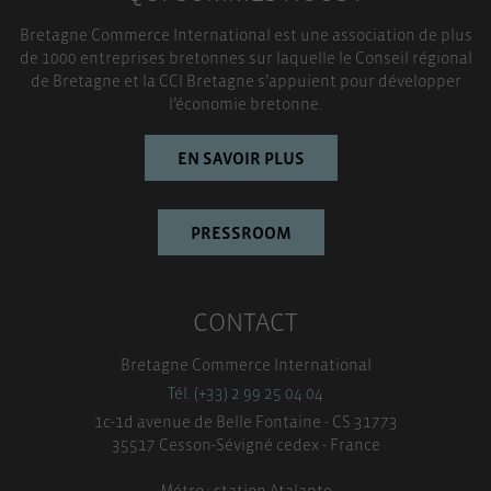
Bretagne Commerce International est une association de plus
TOUT ACCEPTER
de 1000 entreprises bretonnes sur laquelle le Conseil régional
de Bretagne et la CCI Bretagne s’appuient pour développer
l’économie bretonne.
EN SAVOIR PLUS
PRESSROOM
CONTACT
Bretagne Commerce International
Tél. (+33) 2 99 25 04 04
1c-1d avenue de Belle Fontaine - CS 31773
35517 Cesson-Sévigné cedex - France
Métro : station Atalante