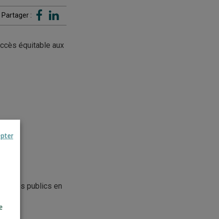
Partager :
’accès équitable aux
epter
anismes publics en
e