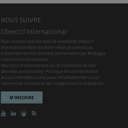
NOUS SUIVRE
Objectif International
Pour recevoir tous les mois la newsletter Objectif
International dans ma boite email, je consens au
traitement de mes données personnelles par Bretagne
Commerce International.
Pour plus d’informations sur le traitement de mes
données personnelles :
Politique de confidentialité
Je suis informé(e) que je peux me désabonner à tout
moment en utilisant le lien intégré dans la newsletter.
M’INSCRIRE