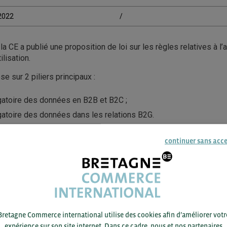
/2022
/
la CE a publié une proposition de loi sur les règles relatives à l
ilisation.
e sur 2 piliers principaux :
igatoire des données en B2B et B2C ;
igatoire des données dans les relations B2G.
galement plusieurs nouveautés, dont :
continuer sans acc
bligations pour les détenteurs de données ;
 la réutilisation des données ;
pour les détenteurs de données, de divulguer les données aux org
exceptionnel.
Bretagne Commerce international utilise des cookies afin d’améliorer votr
expérience sur son site internet. Dans ce cadre, nous et nos partenaires