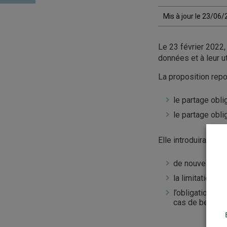
Mis à jour le 23/06
Le 23 février 2022, 
données et à leur ut
La proposition repos
le partage obl
le partage obl
Elle introduirait é
de nouvelles o
la limitation de
l’obligation, 
cas de besoin 