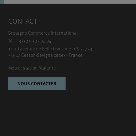
CONTACT
Bretagne Commerce International
Tél. (+33) 2 99 25 04 04
1c-1d avenue de Belle Fontaine - CS 31773
35517 Cesson-Sévigné cedex - France
Métro : station Atalante
NOUS CONTACTER