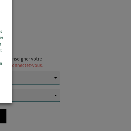
r
us
er
r
t
n
i de renseigner votre
on
ur
ou connectez-vous.
▼
▼