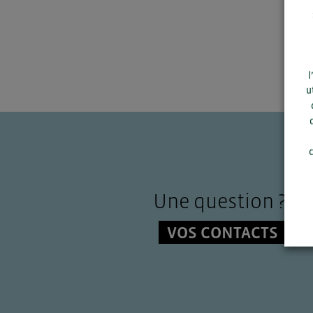
l
u
c
Une question ?
VOS CONTACTS