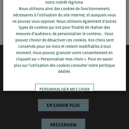
notre intérêt légitime.
Nous utilisons ainsi des cookies de fonctionnement,
▼
nécessaires à l’utilisation du site internet, et auxquels vous
ne pouvez vous opposer. Nous utilisons également d’autres
SAUVEGARDER
types de cookies qui ont pour finalité de réaliser des
mesures d’audience, de personnaliser le contenu... Vous
pouvez choisir de désactiver ces cookies. Vos choix sont
conservés pour six mois et restent modifiables à tout
moment. Vous pouvez granuler votre consentement en
cliquant sur « Personnaliser mes choix ». Pour en savoir
QUI-SOMMES NOUS ?
plus sur l’utilisation des cookies consulter notre politique
dédiée.
Bretagne Commerce International est une association de plus
de 1000 entreprises bretonnes sur laquelle le Conseil régional
de Bretagne et la CCI Bretagne s’appuient pour développer
PERSONNALISER MES CHOIX
l’économie bretonne.
EN SAVOIR PLUS
TOUT ACCEPTER
PRESSROOM