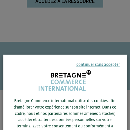
ACCÉDEZ À LA RESSOURCE
Une question ?
continuer sans accepter
VOS CONTACTS
Bretagne Commerce international utilise des cookies afin
Pour voir les contacts, merci de renseigner votre
d’améliorer votre expérience sur son site internet. Dans ce
département et votre secteur
ou connectez-vous.
cadre, nous et nos partenaires sommes amenés à stocker,
accéder et traiter des données personnelles sur votre
▼
terminal avec votre consentement ou conformément à