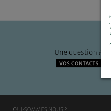
l
u
c
Une question ?
VOS CONTACTS
QUI-SOMMES NOUS ?