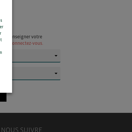
us
er
r
i de renseigner votre
t
ur
ou connectez-vous.
n
on
▼
▼
NOUS SUIVRE