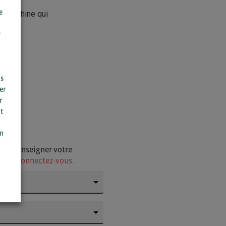
e
à la Chine qui
r
us
er
r
t
n
on
i de renseigner votre
ur
ou connectez-vous.
▼
▼