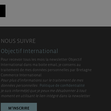
NOUS SUIVRE
Objectif International
Pour recevoir tous les mois la newsletter Objectif
International dans ma boite email, je consens au
traitement de mes données personnelles par Bretagne
Commerce International.
Pour plus d’informations sur le traitement de mes
données personnelles :
Politique de confidentialité
Je suis informé(e) que je peux me désabonner à tout
moment en utilisant le lien intégré dans la newsletter.
M’INSCRIRE