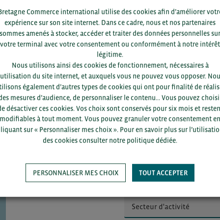
Bretagne Commerce international utilise des cookies afin d’améliorer votr
a région la plus lente à se redresser comparée aux Etats-Unis et 
es premiers en 2022.
expérience sur son site internet. Dans ce cadre, nous et nos partenaires
sommes amenés à stocker, accéder et traiter des données personnelles su
votre terminal avec votre consentement ou conformément à notre intérêt
légitime.
ACCÉDEZ À LA RESSOURCE
Nous utilisons ainsi des cookies de fonctionnement, nécessaires à
’utilisation du site internet, et auxquels vous ne pouvez vous opposer. No
tilisons également d’autres types de cookies qui ont pour finalité de réalis
des mesures d’audience, de personnaliser le contenu... Vous pouvez choisi
de désactiver ces cookies. Vos choix sont conservés pour six mois et resten
modifiables à tout moment. Vous pouvez granuler votre consentement e
liquant sur « Personnaliser mes choix ». Pour en savoir plus sur l’utilisati
des cookies consulter notre politique dédiée.
Pour voir les contacts, merc
département et votre secte
PERSONNALISER MES CHOIX
TOUT ACCEPTER