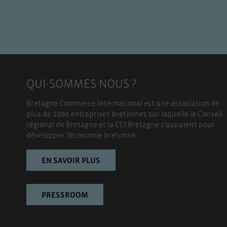
QUI-SOMMES NOUS ?
Bretagne Commerce International est une association de
plus de 1000 entreprises bretonnes sur laquelle le Conseil
régional de Bretagne et la CCI Bretagne s’appuient pour
développer l’économie bretonne.
EN SAVOIR PLUS
PRESSROOM