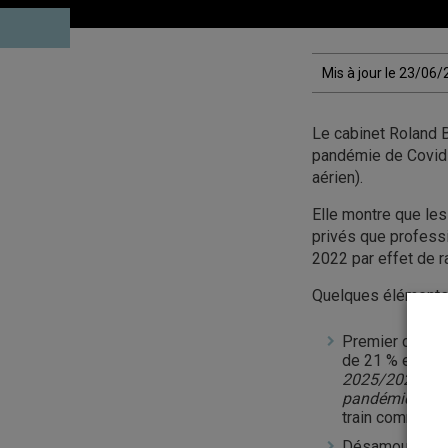
Mis à jour le 23/06
Le cabinet Roland B
pandémie de Covid-
aérien).
Elle montre que le
privés que profess
2022 par effet de r
Quelques éléments 
Premier constat
de 21 % en Chin
2025/2026, mais
pandémiques 
train comme de 
Désamour pour 