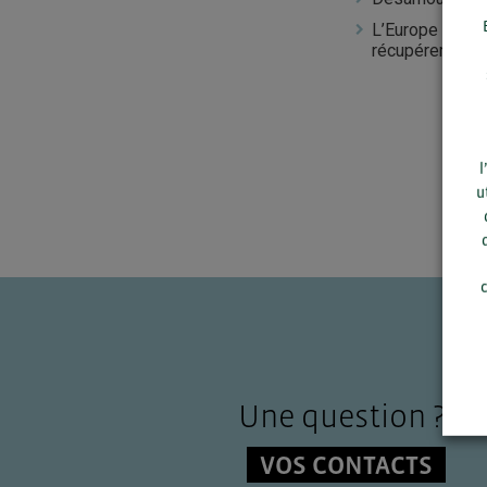
L’Europe sera l
récupéreront l
l
u
c
Une question ?
VOS CONTACTS