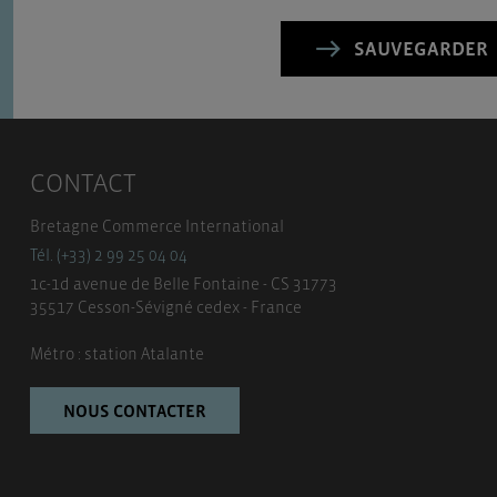
SAUVEGARDER
CONTACT
Bretagne Commerce International
Tél. (+33) 2 99 25 04 04
1c-1d avenue de Belle Fontaine - CS 31773
35517 Cesson-Sévigné cedex - France
Métro : station Atalante
NOUS CONTACTER