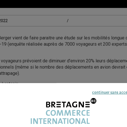
/2022
/
erger vient de faire paraitre une étude sur les mobilités longue 
19 (enquête réalisée auprès de 7000 voyageurs et 200 experts 
s voyageurs prévoient de diminuer d’environ 20% leurs déplaceme
ionnels (même si le nombre des déplacements en avion devrait c
attrapage).
à retenir:
continuer sans acc
 : les voyages d’affaires devraient baisser de 24 % en Europe et
e. “
En Europe, la demande de voyages longue distance devrait se 
 il est peu probable que les voyages d’affaires reviennent à ni
avant 2030
». (adoption de la mobilité virtuelle dans un cadre pro
transport éventuel etc.)
l’avion en lien avec des préoccupations environnementales.