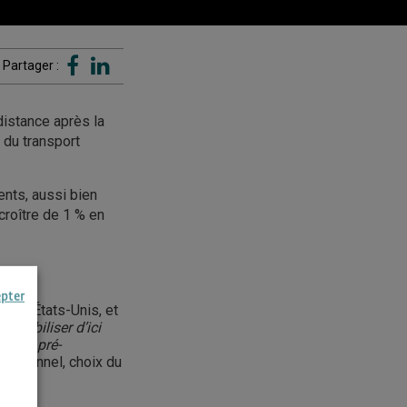
Partager :
distance après la
du transport
nts, aussi bien
roître de 1 % en
epter
 aux États-Unis, et
stabiliser d’ici
veaux pré-
fessionnel, choix du