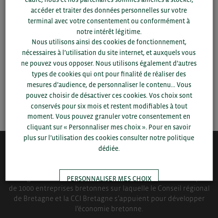
Pour voir les contacts, merci de renseigner votre
accéder et traiter des données personnelles sur votre
département et votre secteur
ou connectez-vous.
terminal avec votre consentement ou conformément à
notre intérêt légitime.
Nous utilisons ainsi des cookies de fonctionnement,
▼
nécessaires à l’utilisation du site internet, et auxquels vous
ne pouvez vous opposer. Nous utilisons également d’autres
▼
types de cookies qui ont pour finalité de réaliser des
mesures d’audience, de personnaliser le contenu... Vous
pouvez choisir de désactiver ces cookies. Vos choix sont
SAUVEGARDER
conservés pour six mois et restent modifiables à tout
moment. Vous pouvez granuler votre consentement en
cliquant sur « Personnaliser mes choix ». Pour en savoir
plus sur l’utilisation des cookies consulter notre politique
dédiée.
QUI-SOMMES NOUS ?
Bretagne Commerce International est une association de plus
PERSONNALISER MES CHOIX
de 1000 entreprises bretonnes sur laquelle le Conseil régional
de Bretagne et la CCI Bretagne s’appuient pour développer
l’économie bretonne.
TOUT ACCEPTER