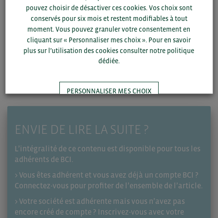
européens/américains).
pouvez choisir de désactiver ces cookies. Vos choix sont
Rester vigilantes face aux évolutions réglementaires,
conservés pour six mois et restent modifiables à tout
notamment dans la relation UE-US.”
moment. Vous pouvez granuler votre consentement en
cliquant sur « Personnaliser mes choix ». Pour en savoir
plus sur l’utilisation des cookies consulter notre politique
dédiée.
Pour plus de détails, le support de présentation et le replay
de ce webinaire sont disponibles ci-dessous :
PERSONNALISER MES CHOIX
TOUT ACCEPTER
ENVIE DE LIRE LA SUITE ?
L’intégralité de ce contenu est disponible pour tous les
adhérents de BCI.
> Vous êtes adhérent et vous avez déjà un compte BCI ?
Connectez-vous pour profiter de l’ensemble de l’article.
> Votre société est adhérente mais vous n’avez pas
encore créé de compte ? Inscrivez-vous avec votre