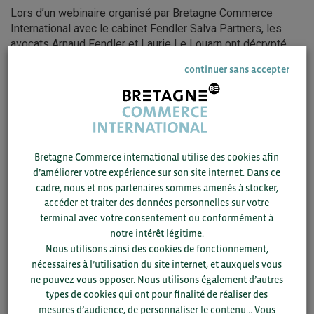
Lors d’un webinaire organisé par Bretagne Commerce
International avec le cabinet Fendler Salva Partners, les
avocats Arnaud Fendler et Laurie Le Louarn ont décrypté
ces enjeux et partagé des clés pour transformer cette
continuer sans accepter
complexité en opportunité.
Un paysage douanier en mutation
Les droits réciproques et les spécificités sectorielles
touchent désormais un large éventail de produits, avec des
exemptions limitées et des règles d’origine strictes.
Bretagne Commerce international utilise des cookies afin
d’améliorer votre expérience sur son site internet. Dans ce
Résultat
: une hausse des coûts et des risques pour les
cadre, nous et nos partenaires sommes amenés à stocker,
entreprises, mais aussi des leviers d’optimisation à activer.
accéder et traiter des données personnelles sur votre
terminal avec votre consentement ou conformément à
3 actions clés pour les entreprises
notre intérêt légitime.
Nous utilisons ainsi des cookies de fonctionnement,
Évaluer l’impact des droits sur vos flux (coûts, délais,
nécessaires à l’utilisation du site internet, et auxquels vous
risques juridiques) pour préserver votre compétitivité.
ne pouvez vous opposer. Nous utilisons également d’autres
Optimiser vos processus douaniers (classement des
types de cookies qui ont pour finalité de réaliser des
produits, règles d’origine, outils
mesures d’audience, de personnaliser le contenu... Vous