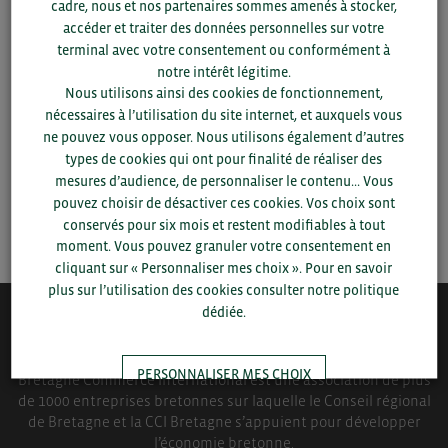
cadre, nous et nos partenaires sommes amenés à stocker,
accéder et traiter des données personnelles sur votre
Pour voir les contacts, merci de renseigner votre
terminal avec votre consentement ou conformément à
département et votre secteur
ou connectez-vous.
notre intérêt légitime.
Nous utilisons ainsi des cookies de fonctionnement,
▼
nécessaires à l’utilisation du site internet, et auxquels vous
ne pouvez vous opposer. Nous utilisons également d’autres
types de cookies qui ont pour finalité de réaliser des
▼
mesures d’audience, de personnaliser le contenu... Vous
pouvez choisir de désactiver ces cookies. Vos choix sont
SAUVEGARDER
conservés pour six mois et restent modifiables à tout
moment. Vous pouvez granuler votre consentement en
cliquant sur « Personnaliser mes choix ». Pour en savoir
plus sur l’utilisation des cookies consulter notre politique
dédiée.
QUI-SOMMES NOUS ?
PERSONNALISER MES CHOIX
Bretagne Commerce International est une association de plus
de 1000 entreprises bretonnes sur laquelle le Conseil régional
de Bretagne et la CCI Bretagne s’appuient pour développer
TOUT ACCEPTER
l’économie bretonne.