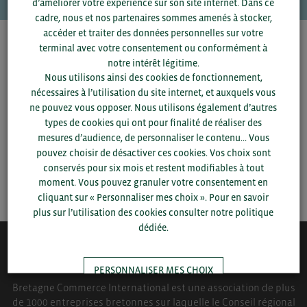
d’améliorer votre expérience sur son site internet. Dans ce
cadre, nous et nos partenaires sommes amenés à stocker,
accéder et traiter des données personnelles sur votre
Pour voir les contacts, merci de renseigner votre
terminal avec votre consentement ou conformément à
département et votre secteur
ou connectez-vous.
notre intérêt légitime.
Nous utilisons ainsi des cookies de fonctionnement,
nécessaires à l’utilisation du site internet, et auxquels vous
▼
ne pouvez vous opposer. Nous utilisons également d’autres
types de cookies qui ont pour finalité de réaliser des
mesures d’audience, de personnaliser le contenu... Vous
▼
pouvez choisir de désactiver ces cookies. Vos choix sont
conservés pour six mois et restent modifiables à tout
SAUVEGARDER
moment. Vous pouvez granuler votre consentement en
cliquant sur « Personnaliser mes choix ». Pour en savoir
plus sur l’utilisation des cookies consulter notre politique
dédiée.
QUI-SOMMES NOUS ?
PERSONNALISER MES CHOIX
Bretagne Commerce International est une association de plus
de 1000 entreprises bretonnes sur laquelle le Conseil régional