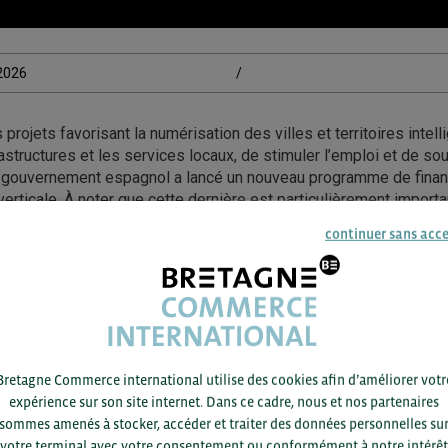
/2026
/
 projets favorisant la numérisation des villes et territoires intell
astructures et les services locaux, de stimuler l’emploi et de sou
 le gouvernement espagnol a lancé un nouveau programme de fi
 verticale. À noter que cette dernière est particulièrement import
rt trafic, notamment les hôpitaux, les aéroports, les bureaux et 
continuer sans acc
à l’automatisation avancée, à la maintenance prédictive et à la s
tèmes de mobilité verticales, dont les ascenseurs et les escalie
optimisent l’utilisation de l’espace et garantissent des déplace
essource : Interempresas – Marco De Flora – 11/03/26
Bretagne Commerce international utilise des cookies afin d’améliorer votr
expérience sur son site internet. Dans ce cadre, nous et nos partenaires
it Agricole | Sponsor BCI 2026
sommes amenés à stocker, accéder et traiter des données personnelles su
votre terminal avec votre consentement ou conformément à notre intérêt