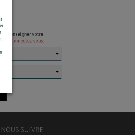
us
er
r
i de renseigner votre
t
ur
ou connectez-vous.
n
on
▼
▼
NOUS SUIVRE