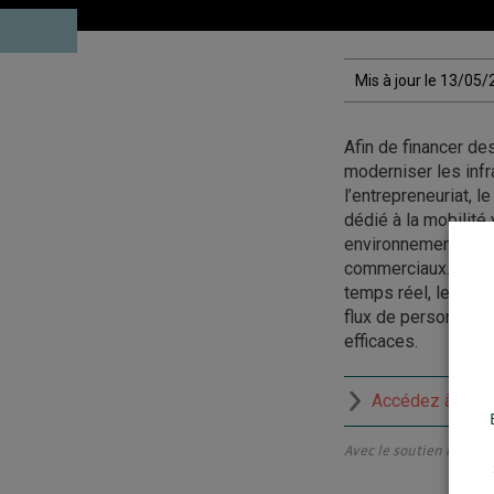
Mis à jour le 13/05
Afin de financer des
moderniser les infr
l’entrepreneuriat,
dédié à la mobilité
environnements à fo
commerciaux. Grâce 
temps réel, les sys
flux de personnes, 
efficaces.
Accédez à la r
Avec le soutien du Créd