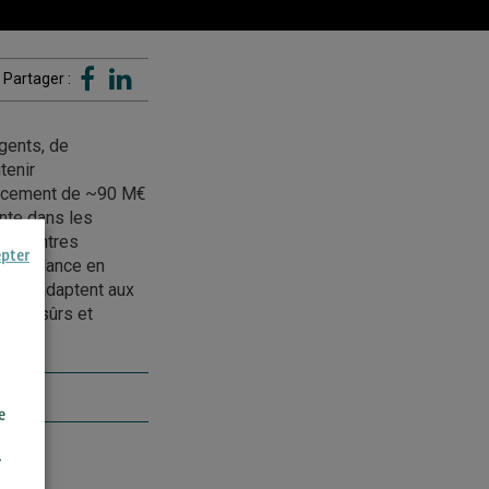
Partager :
igents, de
tenir
nancement de ~90 M€
ante dans les
les centres
epter
urveillance en
rs, s’adaptent aux
ments sûrs et
e
r