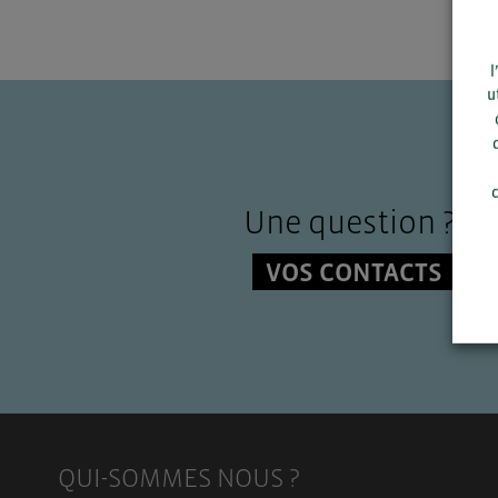
l
u
c
Une question ?
VOS CONTACTS
QUI-SOMMES NOUS ?