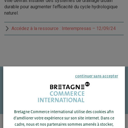
ville devrait installer des systèmes de drainage urbain
durable pour augmenter l’efficacité du cycle hydrologique
naturel.
Accédez à la ressource : Interempresas – 12/09/24
continuer sans accepter
Une question ?
VOS CONTACTS
Bretagne Commerce international utilise des cookies afin
d’améliorer votre expérience sur son site internet. Dans ce
cadre, nous et nos partenaires sommes amenés à stocker,
Pour voir les contacts, merci de renseigner votre