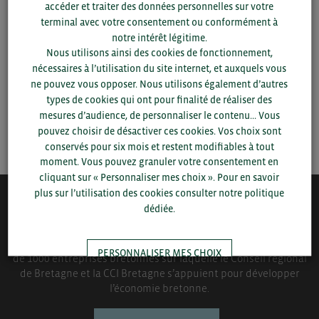
accéder et traiter des données personnelles sur votre
département et votre secteur
ou connectez-vous.
terminal avec votre consentement ou conformément à
notre intérêt légitime.
▼
Nous utilisons ainsi des cookies de fonctionnement,
nécessaires à l’utilisation du site internet, et auxquels vous
ne pouvez vous opposer. Nous utilisons également d’autres
▼
types de cookies qui ont pour finalité de réaliser des
mesures d’audience, de personnaliser le contenu... Vous
SAUVEGARDER
pouvez choisir de désactiver ces cookies. Vos choix sont
conservés pour six mois et restent modifiables à tout
moment. Vous pouvez granuler votre consentement en
cliquant sur « Personnaliser mes choix ». Pour en savoir
plus sur l’utilisation des cookies consulter notre politique
dédiée.
QUI-SOMMES NOUS ?
Bretagne Commerce International est une association de plus
PERSONNALISER MES CHOIX
de 1000 entreprises bretonnes sur laquelle le Conseil régional
de Bretagne et la CCI Bretagne s’appuient pour développer
l’économie bretonne.
TOUT ACCEPTER