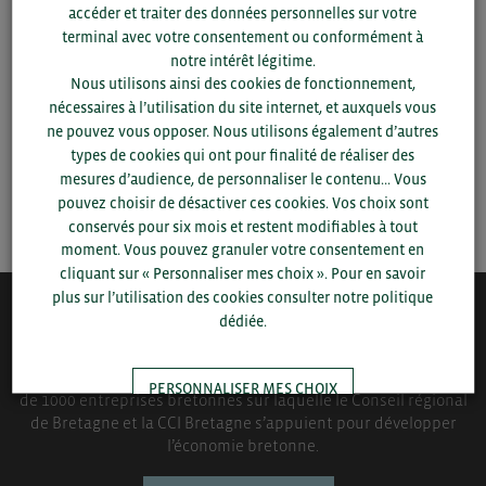
accéder et traiter des données personnelles sur votre
département et votre secteur
ou connectez-vous.
terminal avec votre consentement ou conformément à
notre intérêt légitime.
▼
Nous utilisons ainsi des cookies de fonctionnement,
nécessaires à l’utilisation du site internet, et auxquels vous
ne pouvez vous opposer. Nous utilisons également d’autres
▼
types de cookies qui ont pour finalité de réaliser des
mesures d’audience, de personnaliser le contenu... Vous
SAUVEGARDER
pouvez choisir de désactiver ces cookies. Vos choix sont
conservés pour six mois et restent modifiables à tout
moment. Vous pouvez granuler votre consentement en
cliquant sur « Personnaliser mes choix ». Pour en savoir
plus sur l’utilisation des cookies consulter notre politique
dédiée.
QUI-SOMMES NOUS ?
Bretagne Commerce International est une association de plus
PERSONNALISER MES CHOIX
de 1000 entreprises bretonnes sur laquelle le Conseil régional
de Bretagne et la CCI Bretagne s’appuient pour développer
l’économie bretonne.
TOUT ACCEPTER